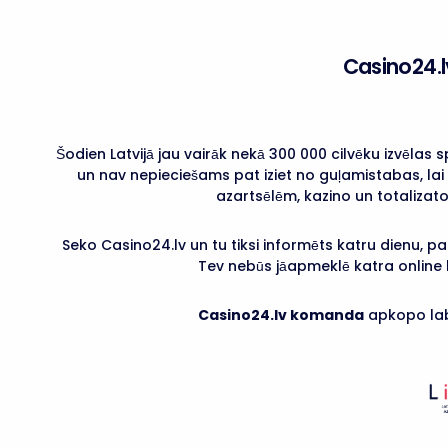
Casino24.l
Šodien Latvijā jau vairāk nekā 300 000 cilvēku izvēlas s
un nav nepieciešams pat iziet no guļamistabas, lai i
azartsēlēm, kazino un totalizat
Seko Casino24.lv un tu tiksi informēts katru dienu, 
Tev nebūs jāapmeklē katra online ka
Casino24.lv komanda
apkopo labā