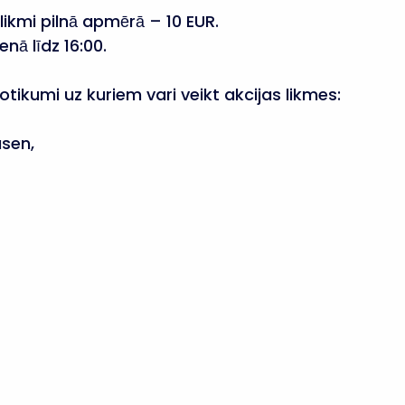
likmi pilnā apmērā – 10 EUR.
ā līdz 16:00.
tikumi uz kuriem vari veikt akcijas likmes:
usen,