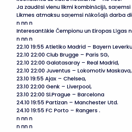
Ja zaudēsi vienu likmi kombinācijā, saņemsi 
Likmes atmaksu saņemsi nākošajā darba dien
n nn n
Interesantākie Čempionu un Eiropas Līgas no
n nn n
22.10 19:55 Atletiko Madrid – Bayern Leverk
22.10 22:00 Club Brugge – Paris SG,
22.10 22:00 Galatasaray – Real Madrid,
22.10 22:00 Juventus – Lokomotiv Maskava,
23.10 19:55 Ajax – Chelsea,
23.10 22:00 Genk – Liverpool,
23.10 22:00 Sl.Prague – Barcelona
24.10 19:55 Partizan – Manchester Utd.
24.10 19:55 FC Porto – Rangers .
n nn n
n nn n