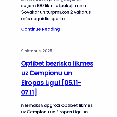
saņem 100 likmi atpakaļ n nn n
Šovakar un turpmākos 2 vakarus
mūs sagaidīs sporta
Continue Reading
9 oktobris, 2025
Optibet bezriska likmes
uz Čempionu un
Eiropas Līgu! [05.11-
07.11]
n Iemaksā apgrozi Optibet likmes
uz Čempionu un Eiropas Līgu un