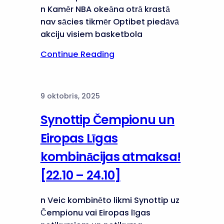
n Kamēr NBA okeāna otrā krastā
nav sācies tikmēr Optibet piedāvā
akciju visiem basketbola
Continue Reading
9 oktobris, 2025
Synottip Čempionu un
Eiropas Līgas
kombinācijas atmaksa!
[22.10 – 24.10]
n Veic kombinēto likmi Synottip uz
Čempionu vai Eiropas līgas