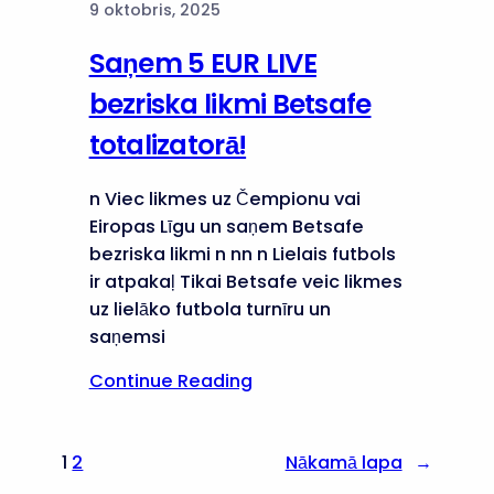
9 oktobris, 2025
Saņem 5 EUR LIVE
bezriska likmi Betsafe
totalizatorā!
n Viec likmes uz Čempionu vai
Eiropas Līgu un saņem Betsafe
bezriska likmi n nn n Lielais futbols
ir atpakaļ Tikai Betsafe veic likmes
uz lielāko futbola turnīru un
saņemsi
Continue Reading
1
2
Nākamā lapa
→