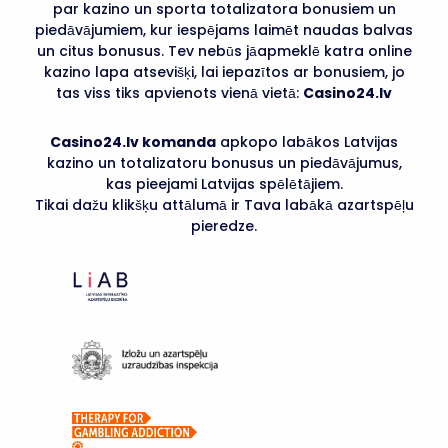
par kazino un sporta totalizatora bonusiem un
piedāvājumiem, kur iespējams laimēt naudas balvas
un citus bonusus. Tev nebūs jāapmeklē katra online
kazino lapa atsevišķi, lai iepazītos ar bonusiem, jo
tas viss tiks apvienots vienā vietā:
Casino24.lv
Casino24.lv komanda
apkopo labākos Latvijas
kazino un totalizatoru bonusus un piedāvājumus,
kas pieejami Latvijas spēlētājiem.
Tikai dažu klikšķu attālumā ir Tava labākā azartspēļu
pieredze.