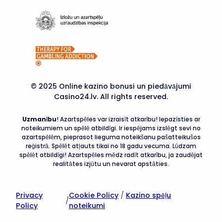
© 2025 Online kazino bonusi un piedāvājumi
Casino24.lv. All rights reserved.
Uzmanību
! Azartspēles var izraisīt atkarību! Iepazīsties ar
noteikumiem un spēlē atbildīgi. Ir iespējams izslēgt sevi no
azartspēlēm, pieprasot lieguma noteikšanu pašatteikušos
reģistrā. Spēlēt atļauts tikai no 18 gadu vecuma. Lūdzam
spēlēt atbildīgi! Azartspēles mēdz radīt atkarību, ja zaudējat
realitātes izjūtu un nevarat apstāties.
Privacy
Cookie Policy
/
Kazino spēļu
/
Policy
noteikumi