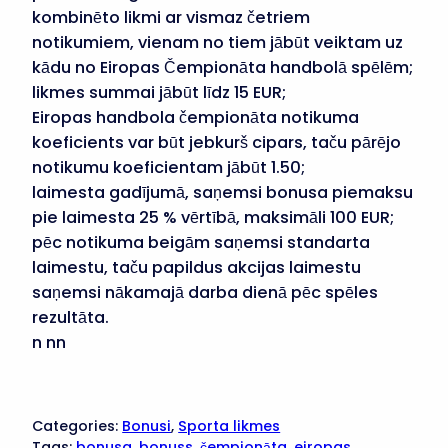
kombinēto likmi ar vismaz četriem
notikumiem, vienam no tiem jābūt veiktam uz
kādu no Eiropas Čempionāta handbolā spēlēm;
likmes summai jābūt līdz 15 EUR;
Eiropas handbola čempionāta notikuma
koeficients var būt jebkurš cipars, taču pārējo
notikumu koeficientam jābūt 1.50;
laimesta gadījumā, saņemsi bonusa piemaksu
pie laimesta 25 % vērtībā, maksimāli 100 EUR;
pēc notikuma beigām saņemsi standarta
laimestu, taču papildus akcijas laimestu
saņemsi nākamajā darba dienā pēc spēles
rezultāta.
n nn
Categories:
Bonusi
, 
Sporta likmes
Tags:
bonusa
, 
bonuss
, 
čempionāta
, 
eiropas
, 