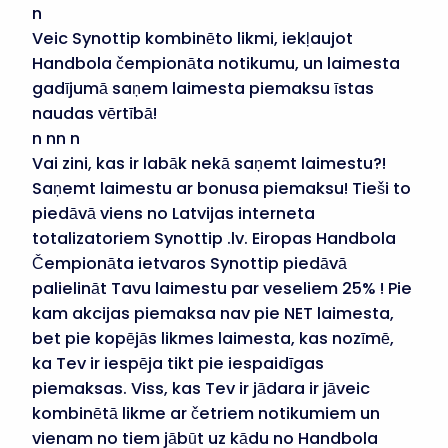
n
Veic Synottip kombinēto likmi, iekļaujot
Handbola čempionāta notikumu, un laimesta
gadījumā saņem laimesta piemaksu īstas
naudas vērtībā!
n nn n
Vai zini, kas ir labāk nekā saņemt laimestu?!
Saņemt laimestu ar bonusa piemaksu! Tieši to
piedāvā viens no Latvijas interneta
totalizatoriem Synottip .lv. Eiropas Handbola
Čempionāta ietvaros Synottip piedāvā
palielināt Tavu laimestu par veseliem 25% ! Pie
kam akcijas piemaksa nav pie NET laimesta,
bet pie kopējās likmes laimesta, kas nozīmē,
ka Tev ir iespēja tikt pie iespaidīgas
piemaksas. Viss, kas Tev ir jādara ir jāveic
kombinētā likme ar četriem notikumiem un
vienam no tiem jābūt uz kādu no Handbola