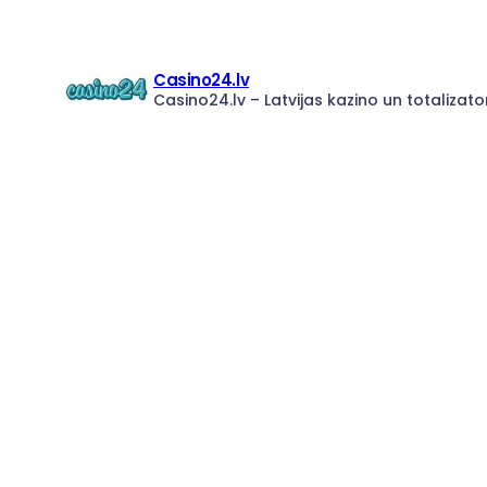
Pāriet
uz
saturu
Casino24.lv
Casino24.lv – Latvijas kazino un totalizat