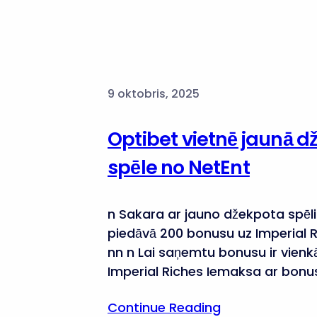
9 oktobris, 2025
Optibet vietnē jaunā d
spēle no NetEnt
n Sakara ar jauno džekpota spēli
piedāvā 200 bonusu uz Imperial R
nn n Lai saņemtu bonusu ir vienkā
Imperial Riches Iemaksa ar bon
Continue Reading