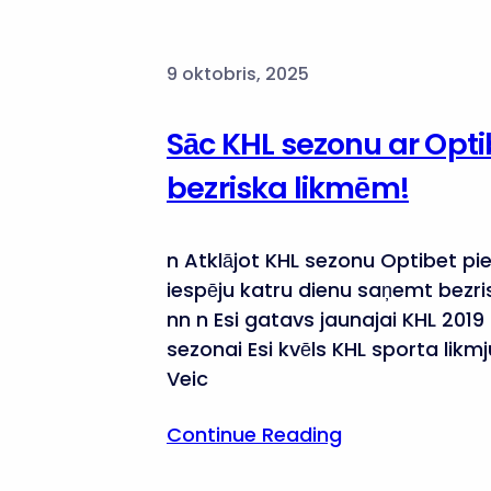
9 oktobris, 2025
Sāc KHL sezonu ar Opti
bezriska likmēm!
n Atklājot KHL sezonu Optibet pi
iespēju katru dienu saņemt bezri
nn n Esi gatavs jaunajai KHL 2019
sezonai Esi kvēls KHL sporta likmj
Veic
Continue Reading