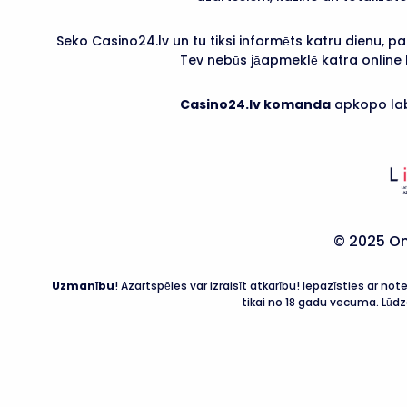
Seko Casino24.lv un tu tiksi informēts katru dienu, 
Tev nebūs jāapmeklē katra online ka
Casino24.lv komanda
apkopo labā
© 2025 Onl
Uzmanību
! Azartspēles var izraisīt atkarību! Iepazīsties ar n
tikai no 18 gadu vecuma. Lūdza