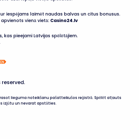
 kur iespējams laimēt naudas balvas un citus bonusus.
 apvienots vienā vietā:
Casino24.lv
kas pieejami Latvijas spēlētājiem.
.
s reserved.
eprasot lieguma noteikšanu pašatteikušos reģistrā. Spēlēt atļauts
es izjūtu un nevarat apstāties.