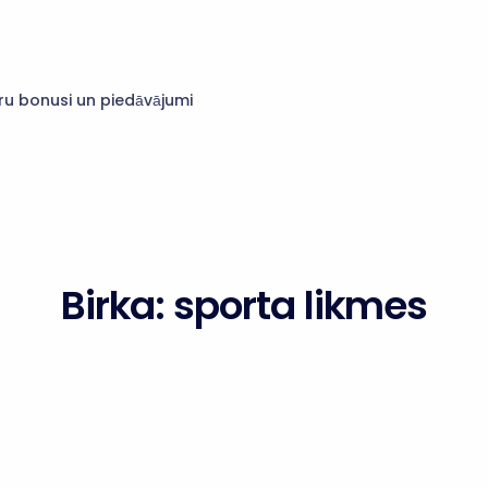
oru bonusi un piedāvājumi
Birka:
sporta likmes