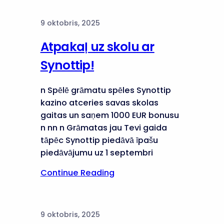
9 oktobris, 2025
Atpakaļ uz skolu ar
Synottip!
n Spēlē grāmatu spēles Synottip
kazino atceries savas skolas
gaitas un saņem 1000 EUR bonusu
n nn n Grāmatas jau Tevi gaida
tāpēc Synottip piedāvā īpašu
piedāvājumu uz 1 septembri
Continue Reading
9 oktobris, 2025