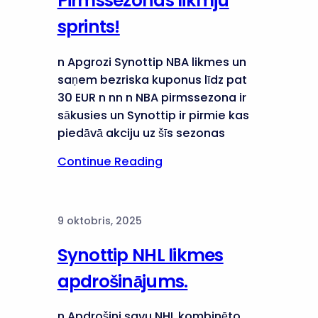
Pirmssezonas likmju
sprints!
n Apgrozi Synottip NBA likmes un
saņem bezriska kuponus līdz pat
30 EUR n nn n NBA pirmssezona ir
sākusies un Synottip ir pirmie kas
piedāvā akciju uz šīs sezonas
Continue Reading
9 oktobris, 2025
Synottip NHL likmes
apdrošinājums.
n Apdrošini savu NHL kombinēto