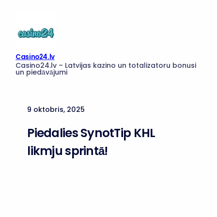
Pāriet
uz
saturu
Casino24.lv
Casino24.lv – Latvijas kazino un totalizatoru bonusi
un piedāvājumi
9 oktobris, 2025
Piedalies SynotTip KHL
likmju sprintā!