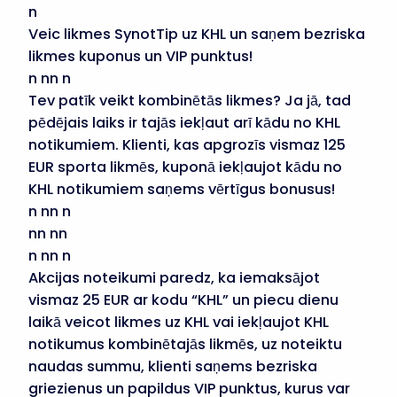
n
Veic likmes SynotTip uz KHL un saņem bezriska
likmes kuponus un VIP punktus!
n nn n
Tev patīk veikt kombinētās likmes? Ja jā, tad
pēdējais laiks ir tajās iekļaut arī kādu no KHL
notikumiem. Klienti, kas apgrozīs vismaz 125
EUR sporta likmēs, kuponā iekļaujot kādu no
KHL notikumiem saņems vērtīgus bonusus!
n nn n
nn nn
n nn n
Akcijas noteikumi paredz, ka iemaksājot
vismaz 25 EUR ar kodu “KHL” un piecu dienu
laikā veicot likmes uz KHL vai iekļaujot KHL
notikumus kombinētajās likmēs, uz noteiktu
naudas summu, klienti saņems bezriska
griezienus un papildus VIP punktus, kurus var