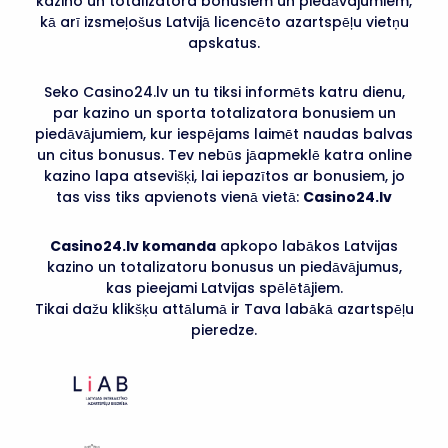
kazino un totalizatora bonusiem un piedāvajumiem,
kā arī izsmeļošus Latvijā licencēto azartspēļu vietņu
apskatus.
Seko Casino24.lv un tu tiksi informēts katru dienu,
par kazino un sporta totalizatora bonusiem un
piedāvājumiem, kur iespējams laimēt naudas balvas
un citus bonusus. Tev nebūs jāapmeklē katra online
kazino lapa atsevišķi, lai iepazītos ar bonusiem, jo
tas viss tiks apvienots vienā vietā:
Casino24.lv
Casino24.lv komanda
apkopo labākos Latvijas
kazino un totalizatoru bonusus un piedāvājumus,
kas pieejami Latvijas spēlētājiem.
Tikai dažu klikšķu attālumā ir Tava labākā azartspēļu
pieredze.