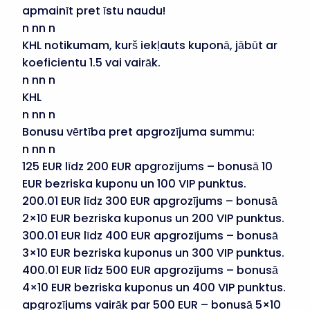
apmainīt pret īstu naudu!
n nn n
KHL notikumam, kurš iekļauts kuponā, jābūt ar
koeficientu 1.5 vai vairāk.
n nn n
KHL
n nn n
Bonusu vērtība pret apgrozījuma summu:
n nn n
125 EUR līdz 200 EUR apgrozījums – bonusā 10
EUR bezriska kuponu un 100 VIP punktus.
200.01 EUR līdz 300 EUR apgrozījums – bonusā
2×10 EUR bezriska kuponus un 200 VIP punktus.
300.01 EUR līdz 400 EUR apgrozījums – bonusā
3×10 EUR bezriska kuponus un 300 VIP punktus.
400.01 EUR līdz 500 EUR apgrozījums – bonusā
4×10 EUR bezriska kuponus un 400 VIP punktus.
apgrozījums vairāk par 500 EUR – bonusā 5×10