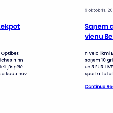
9 oktobris, 2
žekpot
Saņem di
vienu Be
 Optibet
n Veic likmi
iches n nn
saņem 10 gri
rši jāspēlē
un 3 EUR LIVE
usa kodu nav
sporta total
Continue Re