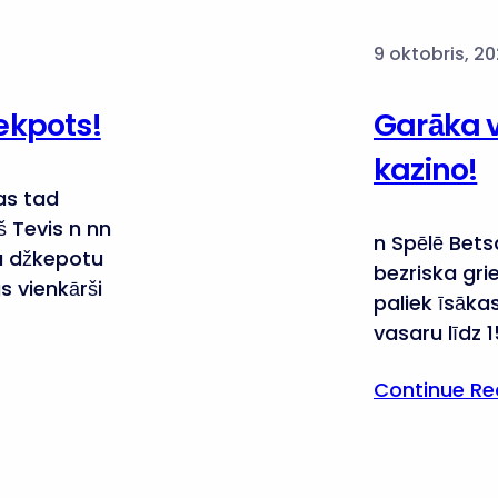
9 oktobris, 2
žekpots!
Garāka v
kazino!
as tad
š Tevis n nn
n Spēlē Bet
ņu džkepotu
bezriska gri
 vienkārši
paliek īsāka
vasaru līdz 
Continue Re