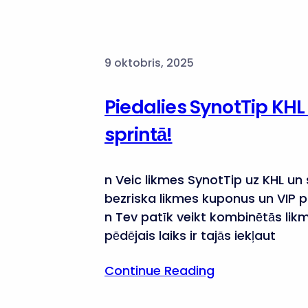
9 oktobris, 2025
Piedalies SynotTip KHL
sprintā!
n Veic likmes SynotTip uz KHL u
bezriska likmes kuponus un VIP 
n Tev patīk veikt kombinētās likm
pēdējais laiks ir tajās iekļaut
Continue Reading