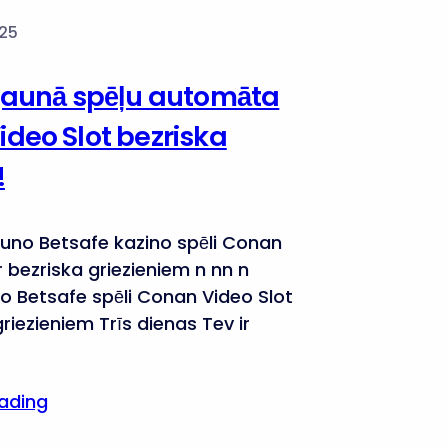
025
jaunā spēļu automāta
deo Slot bezriska
!
jauno Betsafe kazino spēli Conan
r bezriska griezieniem n nn n
o Betsafe spēli Conan Video Slot
griezieniem Trīs dienas Tev ir
ading