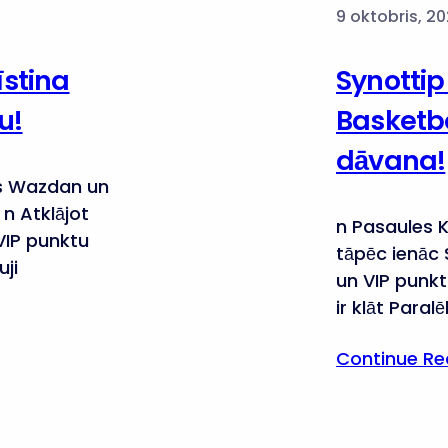
9 oktobris, 2
īstina
Synottip
u!
Basketbo
dāvana!
js Wazdan un
n Atklājot
n Pasaules K
VIP punktu
tāpēc ienāc 
uji
un VIP punkt
ir klāt Paral
Continue Re