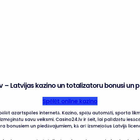
v – Latvijas kazino un totalizatoru bonusi un 
Spēlēt online kazino
pēlēt azartspēles internetā. Kazino, spēļu automāti, sporta likme
zmēģinātu savu veiksmi. Casino24.lv ir šeit, lai palīdzētu ies
ora bonusiem un piedāvajumiem, kā arī izsmeļošus Latvijā licen