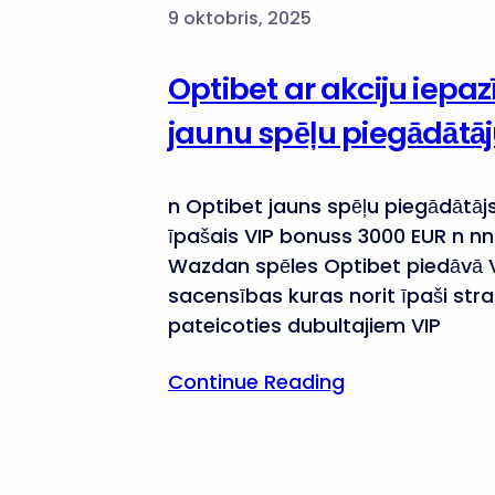
9 oktobris, 2025
Optibet ar akciju iepaz
jaunu spēļu piegādātāj
n Optibet jauns spēļu piegādātā
īpašais VIP bonuss 3000 EUR n nn 
Wazdan spēles Optibet piedāvā 
sacensības kuras norit īpaši stra
pateicoties dubultajiem VIP
Continue Reading