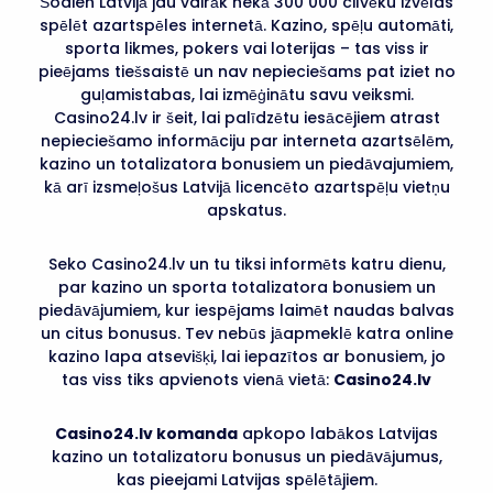
Šodien Latvijā jau vairāk nekā 300 000 cilvēku izvēlas
spēlēt azartspēles internetā. Kazino, spēļu automāti,
sporta likmes, pokers vai loterijas – tas viss ir
pieējams tiešsaistē un nav nepieciešams pat iziet no
guļamistabas, lai izmēģinātu savu veiksmi.
Casino24.lv ir šeit, lai palīdzētu iesācējiem atrast
nepieciešamo informāciju par interneta azartsēlēm,
kazino un totalizatora bonusiem un piedāvajumiem,
kā arī izsmeļošus Latvijā licencēto azartspēļu vietņu
apskatus.
Seko Casino24.lv un tu tiksi informēts katru dienu,
par kazino un sporta totalizatora bonusiem un
piedāvājumiem, kur iespējams laimēt naudas balvas
un citus bonusus. Tev nebūs jāapmeklē katra online
kazino lapa atsevišķi, lai iepazītos ar bonusiem, jo
tas viss tiks apvienots vienā vietā:
Casino24.lv
Casino24.lv komanda
apkopo labākos Latvijas
kazino un totalizatoru bonusus un piedāvājumus,
kas pieejami Latvijas spēlētājiem.