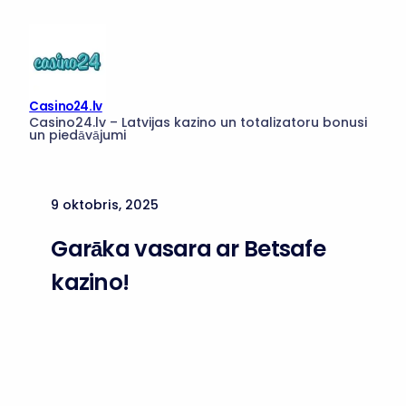
Pāriet
uz
saturu
Casino24.lv
Casino24.lv – Latvijas kazino un totalizatoru bonusi
un piedāvājumi
9 oktobris, 2025
Garāka vasara ar Betsafe
kazino!