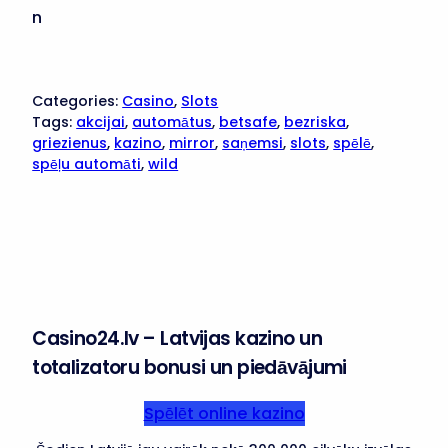
n
Categories:
Casino
, 
Slots
Tags:
akcijai
, 
automātus
, 
betsafe
, 
bezriska
, 
griezienus
, 
kazino
, 
mirror
, 
saņemsi
, 
slots
, 
spēlē
, 
spēļu automāti
, 
wild
Casino24.lv – Latvijas kazino un
totalizatoru bonusi un piedāvājumi
Spēlēt online kazino