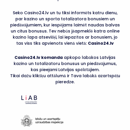
Seko Casino24.lv un tu tiksi informēts katru dienu,
par kazino un sporta totalizatora bonusiem un
piedāvājumiem, kur iespējams laimēt naudas balvas
un citus bonusus. Tev nebūs jāapmeklē katra online
kazino lapa atsevišķi, lai iepazītos ar bonusiem, jo
tas viss tiks apvienots vienā vietā:
Casino24.lv
Casino24.lv komanda
apkopo labākos Latvijas
kazino un totalizatoru bonusus un piedāvājumus,
kas pieejami Latvijas spēlētājiem.
Tikai dažu klikšķu attālumā ir Tava labākā azartspēļu
pieredze.