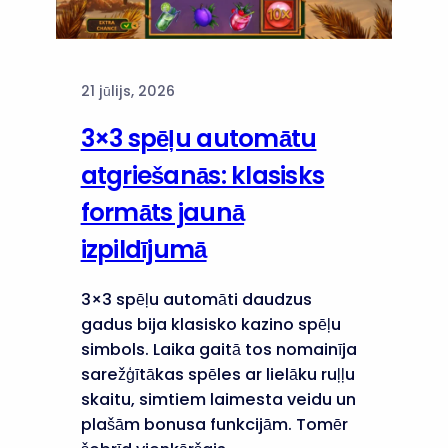
21 jūlijs, 2026
3×3 spēļu automātu
atgriešanās: klasisks
formāts jaunā
izpildījumā
3×3 spēļu automāti daudzus
gadus bija klasisko kazino spēļu
simbols. Laika gaitā tos nomainīja
sarežģītākas spēles ar lielāku ruļļu
skaitu, simtiem laimesta veidu un
plašām bonusa funkcijām. Tomēr