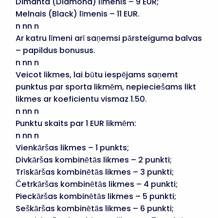
Dimanta (Diamond) līmenis – 9 EUR;
Melnais (Black) līmenis – 11 EUR.
n nn n
Ar katru līmeni arī saņemsi pārsteiguma balvas
– papildus bonusus.
n nn n
Veicot likmes, lai būtu iespējams saņemt
punktus par sporta likmēm, nepieciešams likt
likmes ar koeficientu vismaz 1.50.
n nn n
Punktu skaits par 1 EUR likmēm:
n nn n
Vienkāršas likmes – 1 punkts;
Divkāršas kombinētās likmes – 2 punkti;
Trīskāršas kombinētās likmes – 3 punkti;
Četrkāršas kombinētās likmes – 4 punkti;
Pieckāršas kombinētās likmes – 5 punkti;
Seškāršas kombinētās likmes – 6 punkti;