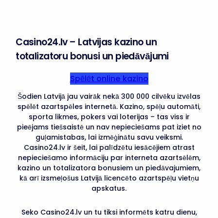
Casino24.lv – Latvijas kazino un
totalizatoru bonusi un piedāvājumi
Spēlēt online kazino
Šodien Latvijā jau vairāk nekā 300 000 cilvēku izvēlas
spēlēt azartspēles internetā. Kazino, spēļu automāti,
sporta likmes, pokers vai loterijas – tas viss ir
pieējams tiešsaistē un nav nepieciešams pat iziet no
guļamistabas, lai izmēģinātu savu veiksmi.
Casino24.lv ir šeit, lai palīdzētu iesācējiem atrast
nepieciešamo informāciju par interneta azartsēlēm,
kazino un totalizatora bonusiem un piedāvajumiem,
kā arī izsmeļošus Latvijā licencēto azartspēļu vietņu
apskatus.
Seko Casino24.lv un tu tiksi informēts katru dienu,