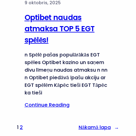
9 oktobris, 2025
Optibet naudas
atmaksa TOP 5 EGT
spēlēs!
n Spēlē pašas populārākās EGT
spēles Optibet kazino un saņem
divu līmeņu naudas atmaksu n nn
n Optibet piedāvā īpašu akciju ar
EGT spēlēm Kāpēc tieši EGT Tāpēc
ka tieši
Continue Reading
1
2
Nākamā lapa
→