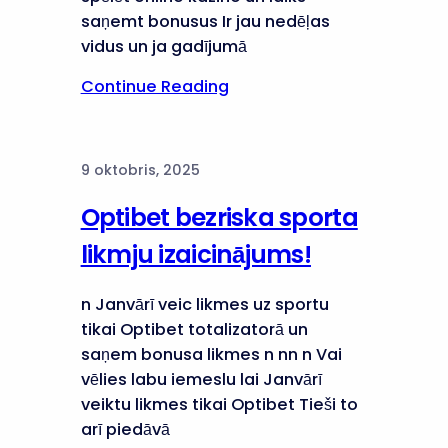
saņemt bonusus Ir jau nedēļas
vidus un ja gadījumā
Continue Reading
9 oktobris, 2025
Optibet bezriska sporta
likmju izaicinājums!
n Janvārī veic likmes uz sportu
tikai Optibet totalizatorā un
saņem bonusa likmes n nn n Vai
vēlies labu iemeslu lai Janvārī
veiktu likmes tikai Optibet Tieši to
arī piedāvā