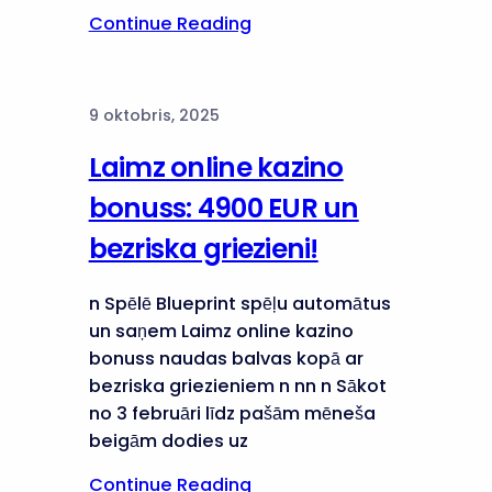
Continue Reading
9 oktobris, 2025
Laimz online kazino
bonuss: 4900 EUR un
bezriska griezieni!
n Spēlē Blueprint spēļu automātus
un saņem Laimz online kazino
bonuss naudas balvas kopā ar
bezriska griezieniem n nn n Sākot
no 3 februāri līdz pašām mēneša
beigām dodies uz
Continue Reading