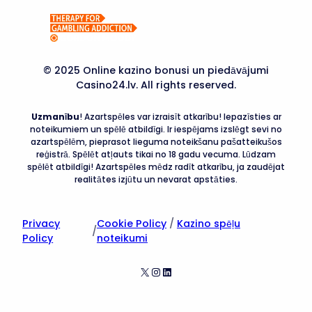
© 2025 Online kazino bonusi un piedāvājumi
Casino24.lv. All rights reserved.
Uzmanību
! Azartspēles var izraisīt atkarību! Iepazīsties ar
noteikumiem un spēlē atbildīgi. Ir iespējams izslēgt sevi no
azartspēlēm, pieprasot lieguma noteikšanu pašatteikušos
reģistrā. Spēlēt atļauts tikai no 18 gadu vecuma. Lūdzam
spēlēt atbildīgi! Azartspēles mēdz radīt atkarību, ja zaudējat
realitātes izjūtu un nevarat apstāties.
Privacy
Cookie Policy
/
Kazino spēļu
/
Policy
noteikumi
X
Instagram
LinkedIn