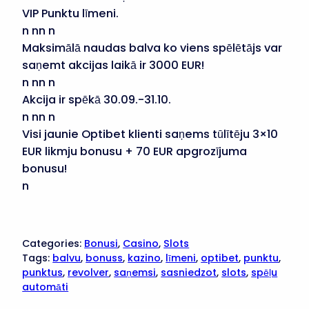
VIP Punktu līmeni.
n nn n
Maksimālā naudas balva ko viens spēlētājs var
saņemt akcijas laikā ir 3000 EUR!
n nn n
Akcija ir spēkā 30.09.-31.10.
n nn n
Visi jaunie Optibet klienti saņems tūlītēju 3×10
EUR likmju bonusu + 70 EUR apgrozījuma
bonusu!
n
Categories:
Bonusi
, 
Casino
, 
Slots
Tags:
balvu
, 
bonuss
, 
kazino
, 
līmeni
, 
optibet
, 
punktu
, 
punktus
, 
revolver
, 
saņemsi
, 
sasniedzot
, 
slots
, 
spēļu
automāti