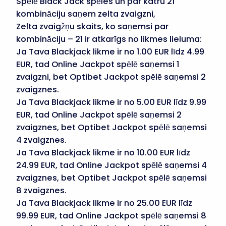
Spēlē Black Jack spēles un par katru 21
kombināciju saņem zelta zvaigzni,
Zelta zvaigžņu skaits, ko saņemsi par
kombināciju – 21 ir atkarīgs no likmes lieluma:
Ja Tava Blackjack likme ir no 1.00 EUR līdz 4.99
EUR, tad Online Jackpot spēlē saņemsi 1
zvaigzni, bet Optibet Jackpot spēlē saņemsi 2
zvaigznes.
Ja Tava Blackjack likme ir no 5.00 EUR līdz 9.99
EUR, tad Online Jackpot spēlē saņemsi 2
zvaigznes, bet Optibet Jackpot spēlē saņemsi
4 zvaigznes.
Ja Tava Blackjack likme ir no 10.00 EUR līdz
24.99 EUR, tad Online Jackpot spēlē saņemsi 4
zvaigznes, bet Optibet Jackpot spēlē saņemsi
8 zvaigznes.
Ja Tava Blackjack likme ir no 25.00 EUR līdz
99.99 EUR, tad Online Jackpot spēlē saņemsi 8