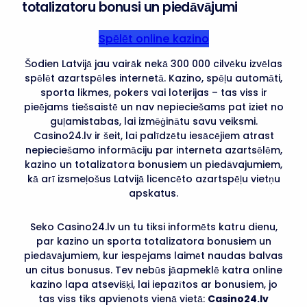
totalizatoru bonusi un piedāvājumi
Spēlēt online kazino
Šodien Latvijā jau vairāk nekā 300 000 cilvēku izvēlas
spēlēt azartspēles internetā. Kazino, spēļu automāti,
sporta likmes, pokers vai loterijas – tas viss ir
pieējams tiešsaistē un nav nepieciešams pat iziet no
guļamistabas, lai izmēģinātu savu veiksmi.
Casino24.lv ir šeit, lai palīdzētu iesācējiem atrast
nepieciešamo informāciju par interneta azartsēlēm,
kazino un totalizatora bonusiem un piedāvajumiem,
kā arī izsmeļošus Latvijā licencēto azartspēļu vietņu
apskatus.
Seko Casino24.lv un tu tiksi informēts katru dienu,
par kazino un sporta totalizatora bonusiem un
piedāvājumiem, kur iespējams laimēt naudas balvas
un citus bonusus. Tev nebūs jāapmeklē katra online
kazino lapa atsevišķi, lai iepazītos ar bonusiem, jo
tas viss tiks apvienots vienā vietā:
Casino24.lv