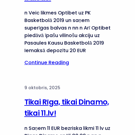
n Veic likmes Optibet uz PK
Basketbolā 2019 un saņem
superīgas balvas n nn n Arī Optibet
piedāvā īpašu vilinošu akciju uz
Pasaules Kausu Basketbolā 2019
Iemaksā depozītu 20 EUR
Continue Reading
9 oktobris, 2025
Tikai Rīga, tikai Dinamo,
tikai 11.lv!
n Saņem 11 EUR bezriska likmi 11 lv uz