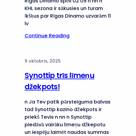
Rīgas Dinamo spēli 02 09 n nn n
KHL sezona ir sākusies un turam
īkšķus par Rīgas Dinamo uzvarām 11
lv
Continue Reading
9 oktobris, 2025
Synottip trīs līmeņu
džekpots!
n Ja Tev patīk pārsteiguma balvas
tad Synottip kazino džekpots ir
priekš Tevis n nn n Synottip
piedāvā vairāku līmeņu džkepotu
un iespēju laimēt naudas summas