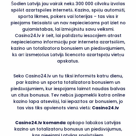
Šodien Latvijā jau vairāk nekā 300 000 cilvēku izvēlas
spēlēt azartspēles internetā. Kazino, spēļu automāti,
sporta likmes, pokers vai loterijas – tas viss ir
pieējams tiešsaistē un nav nepieciešams pat iziet no
guļamistabas, lai izmēģinātu savu veiksmi.
Casino24.lv ir šeit, lai palīdzētu iesācējiem atrast
nepieciešamo informāciju par interneta azartsēlēm,
kazino un totalizatora bonusiem un piedāvajumiem,
kā arī izsmeļošus Latvijā licencēto azartspēļu vietņu
apskatus.
Seko Casino24.lv un tu tiksi informēts katru dienu,
par kazino un sporta totalizatora bonusiem un
piedāvājumiem, kur iespējams laimēt naudas balvas
un citus bonusus. Tev nebūs jāapmeklē katra online
kazino lapa atsevišķi, lai iepazītos ar bonusiem, jo
tas viss tiks apvienots vienā vietā:
Casino24.lv
Casino24.lv komanda
apkopo labākos Latvijas
kazino un totalizatoru bonusus un piedāvājumus,
kas pieejami Latvijas spēlētājiem.