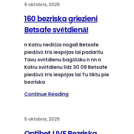
9 oktobris, 2025
160 bezriska griezieni
Betsafe svētdienā!
n Katru nedēļās nogali Betsafe
piedāvā trīs iespējas lai padarītu
Tavu svētdienu bagātāku n nn n
Katru svētdienu līdz 30 09 Betsafe
piedāvā trīs iespējas lai Tu tiktu pie
bezriska
Continue Reading
9 oktobris, 2025
Optibet LIVE Bezriska