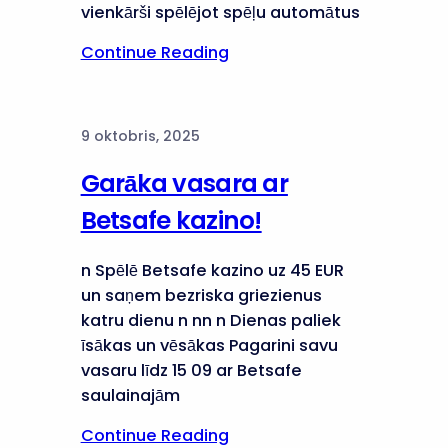
vienkārši spēlējot spēļu automātus
Continue Reading
9 oktobris, 2025
Garāka vasara ar
Betsafe kazino!
n Spēlē Betsafe kazino uz 45 EUR
un saņem bezriska griezienus
katru dienu n nn n Dienas paliek
īsākas un vēsākas Pagarini savu
vasaru līdz 15 09 ar Betsafe
saulainajām
Continue Reading