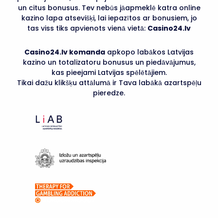
un citus bonusus. Tev nebūs jāapmeklē katra online
kazino lapa atsevišķi, lai iepazītos ar bonusiem, jo
tas viss tiks apvienots vienā vietā:
Casino24.lv
Casino24.lv komanda
apkopo labākos Latvijas
kazino un totalizatoru bonusus un piedāvājumus,
kas pieejami Latvijas spēlētājiem.
Tikai dažu klikšķu attālumā ir Tava labākā azartspēļu
pieredze.