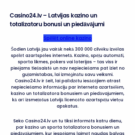
Casino24.lv – Latvijas kazino un
totalizatoru bonusi un piedāvājumi
Spēlēt online kazino
Šodien Latvijā jau vairāk nekā 300 000 cilvēku izvēlas
spēlēt azartspēles internetā. Kazino, spēļu automāti,
sporta likmes, pokers vai loterijas – tas viss ir
pieējams tiešsaistē un nav nepieciešams pat iziet no
guļamistabas, lai izmēģinātu savu veiksmi.
Casino24.lv ir šeit, lai palīdzētu iesācējiem atrast
nepieciešamo informāciju par interneta azartsēlēm,
kazino un totalizatora bonusiem un piedāvajumiem,
kā arī izsmeļošus Latvijā licencēto azartspēļu vietņu
apskatus.
Seko Casino24.lv un tu tiksi informēts katru dienu,
par kazino un sporta totalizatora bonusiem un
piedāvājumiem, kur iespējams laimēt naudas balvas