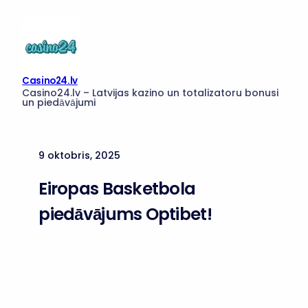
Pāriet
uz
saturu
Casino24.lv
Casino24.lv – Latvijas kazino un totalizatoru bonusi
un piedāvājumi
9 oktobris, 2025
Eiropas Basketbola
piedāvājums Optibet!