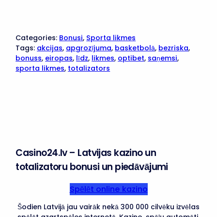
Categories:
Bonusi
, 
Sporta likmes
Tags:
akcijas
, 
apgrozījuma
, 
basketbolā
, 
bezriska
, 
bonuss
, 
eiropas
, 
līdz
, 
likmes
, 
optibet
, 
saņemsi
, 
sporta likmes
, 
totalizators
Casino24.lv – Latvijas kazino un
totalizatoru bonusi un piedāvājumi
Spēlēt online kazino
Šodien Latvijā jau vairāk nekā 300 000 cilvēku izvēlas
spēlēt azartspēles internetā. Kazino, spēļu automāti,