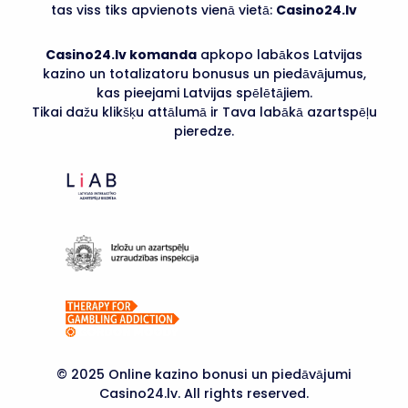
tas viss tiks apvienots vienā vietā:
Casino24.lv
Casino24.lv komanda
apkopo labākos Latvijas
kazino un totalizatoru bonusus un piedāvājumus,
kas pieejami Latvijas spēlētājiem.
Tikai dažu klikšķu attālumā ir Tava labākā azartspēļu
pieredze.
© 2025 Online kazino bonusi un piedāvājumi
Casino24.lv. All rights reserved.