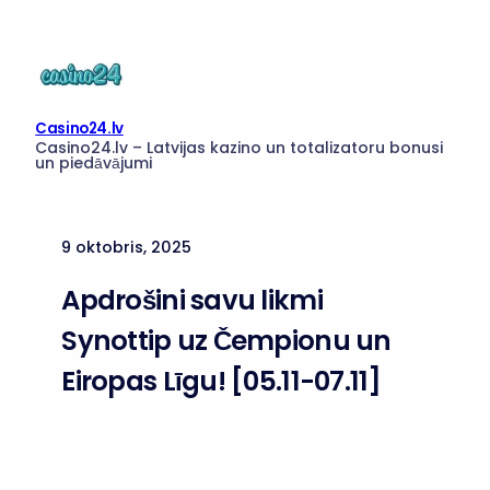
Pāriet
uz
saturu
Casino24.lv
Casino24.lv – Latvijas kazino un totalizatoru bonusi
un piedāvājumi
9 oktobris, 2025
Apdrošini savu likmi
Synottip uz Čempionu un
Eiropas Līgu! [05.11-07.11]