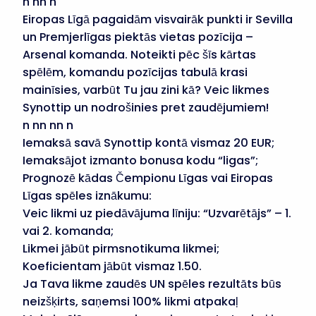
n nn n
Eiropas Līgā pagaidām visvairāk punkti ir Sevilla
un Premjerlīgas piektās vietas pozīcija –
Arsenal komanda. Noteikti pēc šīs kārtas
spēlēm, komandu pozīcijas tabulā krasi
mainīsies, varbūt Tu jau zini kā? Veic likmes
Synottip un nodrošinies pret zaudējumiem!
n nn nn n
Iemaksā savā Synottip kontā vismaz 20 EUR;
Iemaksājot izmanto bonusa kodu “ligas”;
Prognozē kādas Čempionu Līgas vai Eiropas
Līgas spēles iznākumu:
Veic likmi uz piedāvājuma līniju: “Uzvarētājs” – 1.
vai 2. komanda;
Likmei jābūt pirmsnotikuma likmei;
Koeficientam jābūt vismaz 1.50.
Ja Tava likme zaudēs UN spēles rezultāts būs
neizšķirts, saņemsi 100% likmi atpakaļ