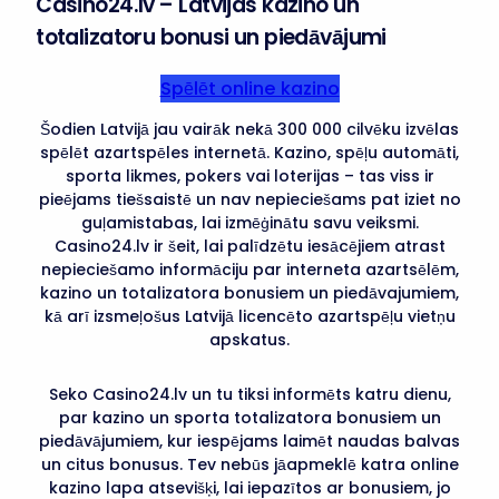
Casino24.lv – Latvijas kazino un
totalizatoru bonusi un piedāvājumi
Spēlēt online kazino
Šodien Latvijā jau vairāk nekā 300 000 cilvēku izvēlas
spēlēt azartspēles internetā. Kazino, spēļu automāti,
sporta likmes, pokers vai loterijas – tas viss ir
pieējams tiešsaistē un nav nepieciešams pat iziet no
guļamistabas, lai izmēģinātu savu veiksmi.
Casino24.lv ir šeit, lai palīdzētu iesācējiem atrast
nepieciešamo informāciju par interneta azartsēlēm,
kazino un totalizatora bonusiem un piedāvajumiem,
kā arī izsmeļošus Latvijā licencēto azartspēļu vietņu
apskatus.
Seko Casino24.lv un tu tiksi informēts katru dienu,
par kazino un sporta totalizatora bonusiem un
piedāvājumiem, kur iespējams laimēt naudas balvas
un citus bonusus. Tev nebūs jāapmeklē katra online
kazino lapa atsevišķi, lai iepazītos ar bonusiem, jo