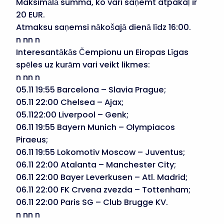
Maksimālā summa, ko vari saņemt atpakaļ ir
20 EUR.
Atmaksu saņemsi nākošajā dienā līdz 16:00.
n nn n
Interesantākās Čempionu un Eiropas Līgas
spēles uz kurām vari veikt likmes:
n nn n
05.11 19:55 Barcelona – Slavia Prague;
05.11 22:00 Chelsea – Ajax;
05.1122:00 Liverpool – Genk;
06.11 19:55 Bayern Munich – Olympiacos
Piraeus;
06.11 19:55 Lokomotiv Moscow – Juventus;
06.11 22:00 Atalanta – Manchester City;
06.11 22:00 Bayer Leverkusen – Atl. Madrid;
06.11 22:00 FK Crvena zvezda – Tottenham;
06.11 22:00 Paris SG – Club Brugge KV.
n nn n