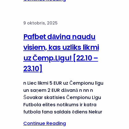
9 oktobris, 2025
Pafbet dāvina naudu
visiem, kas uzliks likmi
uz Čemp.Līgu! [22.10 –
23.10]
n Liec likmi 5 EUR uz Čempionu līgu
un saņem 2 EUR dāvanā n nn n
Šovakar skatīsies Čempionu Līgu
Futbola elites notikums ir katra
futbola fana saldais ēdiens Nekur
Continue Reading