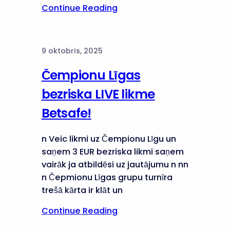
Continue Reading
9 oktobris, 2025
Čempionu Līgas
bezriska LIVE likme
Betsafe!
n Veic likmi uz Čempionu Līgu un
saņem 3 EUR bezriska likmi saņem
vairāk ja atbildēsi uz jautājumu n nn
n Čepmionu Līgas grupu turnīra
trešā kārta ir klāt un
Continue Reading