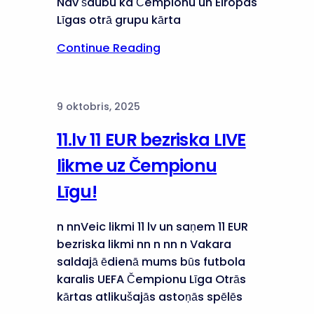
Nav šaubu ka Čempionu un Eiropas
Līgas otrā grupu kārta
Continue Reading
9 oktobris, 2025
11.lv 11 EUR bezriska LIVE
likme uz Čempionu
Līgu!
n nnVeic likmi 11 lv un saņem 11 EUR
bezriska likmi nn n nn n Vakara
saldajā ēdienā mums būs futbola
karalis UEFA Čempionu Līga Otrās
kārtas atlikušajās astoņās spēlēs