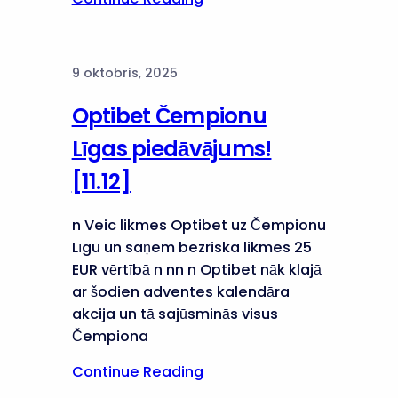
9 oktobris, 2025
Optibet Čempionu
Līgas piedāvājums!
[11.12]
n Veic likmes Optibet uz Čempionu
Līgu un saņem bezriska likmes 25
EUR vērtībā n nn n Optibet nāk klajā
ar šodien adventes kalendāra
akcija un tā sajūsminās visus
Čempiona
Continue Reading