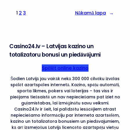
1
2
3
Nākamā lapa
→
Casino24.lv – Latvijas kazino un
totalizatoru bonusi un piedāvājumi
Spēlēt online kazino
Šodien Latvijā jau vairāk nekā 300 000 cilvēku izvēlas
spēlēt azartspēles internetā. Kazino, spēļu automāti,
sporta likmes, pokers vai loterijas – tas viss ir
pieējams tiešsaistē un nav nepieciešams pat iziet no
guļamistabas, lai izmēģinātu savu veiksmi.
Casino24.lv ir šeit, lai palīdzētu iesācējiem atrast
nepieciešamo informāciju par interneta azartsēlēm,
kazino un totalizatora bonusiem un piedāvajumiem,
kā arī izsmeļošus Latvijā licencēto azartspēļu vietņu