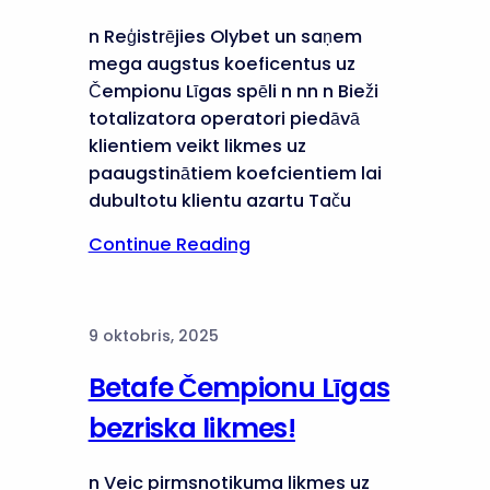
n Reģistrējies Olybet un saņem
mega augstus koeficentus uz
Čempionu Līgas spēli n nn n Bieži
totalizatora operatori piedāvā
klientiem veikt likmes uz
paaugstinātiem koefcientiem lai
dubultotu klientu azartu Taču
Continue Reading
9 oktobris, 2025
Betafe Čempionu Līgas
bezriska likmes!
n Veic pirmsnotikuma likmes uz