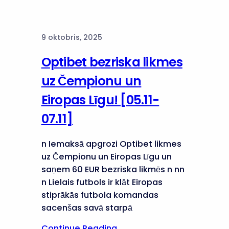
9 oktobris, 2025
Optibet bezriska likmes
uz Čempionu un
Eiropas Līgu! [05.11-
07.11]
n Iemaksā apgrozi Optibet likmes
uz Čempionu un Eiropas Līgu un
saņem 60 EUR bezriska likmēs n nn
n Lielais futbols ir klāt Eiropas
stiprākās futbola komandas
sacenšas savā starpā
Continue Reading