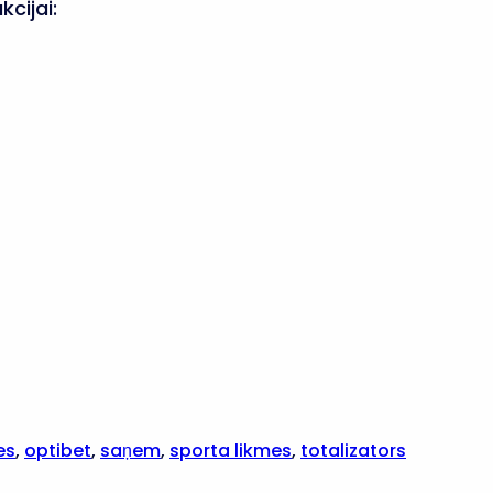
kcijai:
es
, 
optibet
, 
saņem
, 
sporta likmes
, 
totalizators