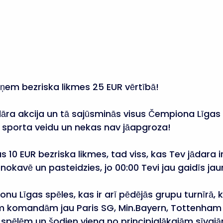
ņem bezriska likmes 25 EUR vērtībā!
dāra akcija un tā sajūsminās visus Čempiona Līgas
uru sporta veidu un nekas nav jāapgroza!
 10 EUR bezriska likmes, tad viss, kas Tev jādara 
nenokavē un pasteidzies, jo 00:00 Tevi jau gaidīs 
nu Līgas spēles, kas ir arī pēdējās grupu turnīrā,
ām komandām jau Paris SG, Min.Bayern, Tottenham H
 spēlēm un šodien viena no principialākajām sīva