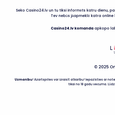
Seko Casino24.lv un tu tiksi informēts katru dienu, 
Tev nebūs jāapmeklē katra online ka
Casino24.lv komanda
apkopo labā
© 2025 Onl
Uzmanību
! Azartspēles var izraisīt atkarību! Iepazīsties ar n
tikai no 18 gadu vecuma. Lūdza