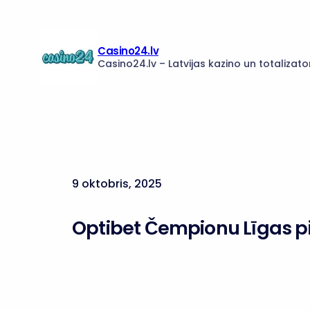
Pāriet
uz
saturu
Casino24.lv
Casino24.lv – Latvijas kazino un totalizat
9 oktobris, 2025
Optibet Čempionu Līgas pi