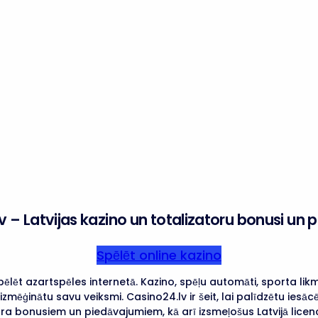
v – Latvijas kazino un totalizatoru bonusi un 
Spēlēt online kazino
pēlēt azartspēles internetā. Kazino, spēļu automāti, sporta likme
zmēģinātu savu veiksmi. Casino24.lv ir šeit, lai palīdzētu ies
ora bonusiem un piedāvajumiem, kā arī izsmeļošus Latvijā licen