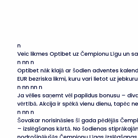
n
Veic likmes Optibet uz Čempionu Līgu un sa
n nn n
Optibet nāk klajā ar šodien adventes kalen
EUR bezriska likmi, kuru vari lietot uz jebk
n nn nn n
Ja vēlies saņemt vēl papildus bonusu – divas
vērtībā. Akcija ir spēkā vienu dienu, tapēc 
n nn n
Šovakar norisināsies šī gada pēdējās Čempio
– izslēgšanas kārtā. No šodienas stiprākaj
nodrošinājušās Čempionu Līgas izslēgšanas