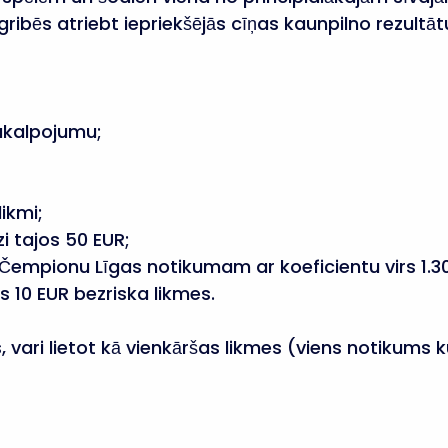
bēs atriebt iepriekšējās cīņas kaunpilno rezultātu,
akalpojumu;
ikmi;
i tajos 50 EUR;
empionu Līgas notikumam ar koeficientu virs 1.30
s 10 EUR bezriska likmes.
, vari lietot kā vienkāršas likmes (viens notikums