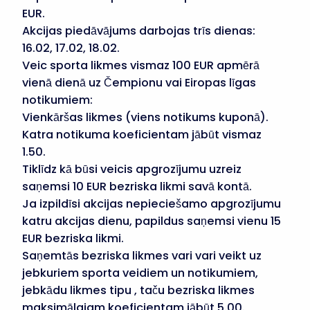
EUR.
Akcijas piedāvājums darbojas trīs dienas:
16.02, 17.02, 18.02.
Veic sporta likmes vismaz 100 EUR apmērā
vienā dienā uz Čempionu vai Eiropas līgas
notikumiem:
Vienkāršas likmes (viens notikums kuponā).
Katra notikuma koeficientam jābūt vismaz
1.50.
Tiklīdz kā būsi veicis apgrozījumu uzreiz
saņemsi 10 EUR bezriska likmi savā kontā.
Ja izpildīsi akcijas nepieciešamo apgrozījumu
katru akcijas dienu, papildus saņemsi vienu 15
EUR bezriska likmi.
Saņemtās bezriska likmes vari vari veikt uz
jebkuriem sporta veidiem un notikumiem,
jebkādu likmes tipu , taču bezriska likmes
maksimālajam koeficientam jābūt 5.00.