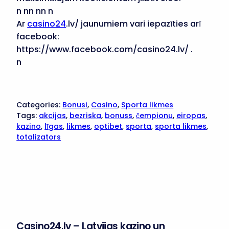
n nn nn n
Ar
casino24
.lv/ jaunumiem vari iepazīties arī
facebook:
https://www.facebook.com/casino24.lv/ .
n
Categories:
Bonusi
, 
Casino
, 
Sporta likmes
Tags:
akcijas
, 
bezriska
, 
bonuss
, 
čempionu
, 
eiropas
, 
kazino
, 
līgas
, 
likmes
, 
optibet
, 
sporta
, 
sporta likmes
, 
totalizators
Casino24.lv – Latvijas kazino un