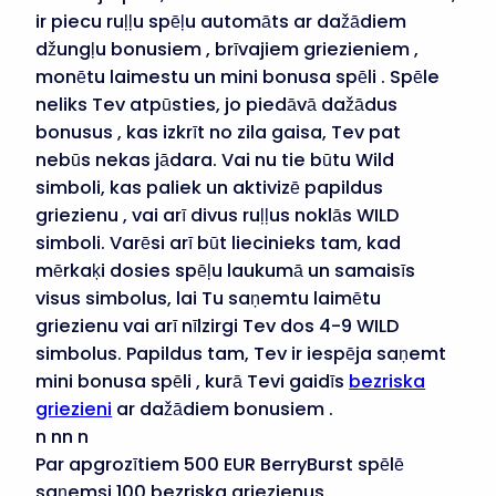
ir piecu ruļļu spēļu automāts ar dažādiem
džungļu bonusiem , brīvajiem griezieniem ,
monētu laimestu un mini bonusa spēli . Spēle
neliks Tev atpūsties, jo piedāvā dažādus
bonusus , kas izkrīt no zila gaisa, Tev pat
nebūs nekas jādara. Vai nu tie būtu Wild
simboli, kas paliek un aktivizē papildus
griezienu , vai arī divus ruļļus noklās WILD
simboli. Varēsi arī būt liecinieks tam, kad
mērkaķi dosies spēļu laukumā un samaisīs
visus simbolus, lai Tu saņemtu laimētu
griezienu vai arī nīlzirgi Tev dos 4-9 WILD
simbolus. Papildus tam, Tev ir iespēja saņemt
mini bonusa spēli , kurā Tevi gaidīs
bezriska
griezieni
ar dažādiem bonusiem .
n nn n
Par apgrozītiem 500 EUR BerryBurst spēlē
saņemsi 100 bezriska griezienus.