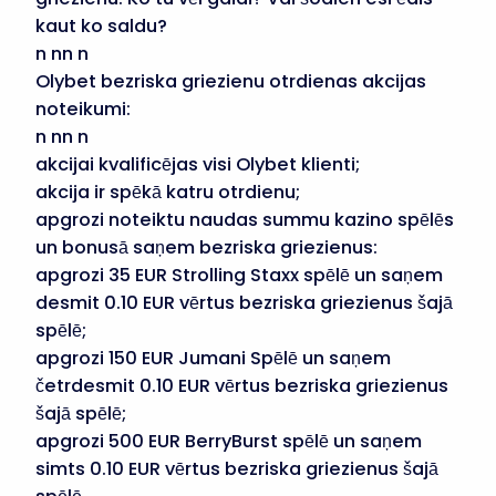
kaut ko saldu?
n nn n
Olybet bezriska griezienu otrdienas akcijas
noteikumi:
n nn n
akcijai kvalificējas visi Olybet klienti;
akcija ir spēkā katru otrdienu;
apgrozi noteiktu naudas summu kazino spēlēs
un bonusā saņem bezriska griezienus:
apgrozi 35 EUR Strolling Staxx spēlē un saņem
desmit 0.10 EUR vērtus bezriska griezienus šajā
spēlē;
apgrozi 150 EUR Jumani Spēlē un saņem
četrdesmit 0.10 EUR vērtus bezriska griezienus
šajā spēlē;
apgrozi 500 EUR BerryBurst spēlē un saņem
simts 0.10 EUR vērtus bezriska griezienus šajā