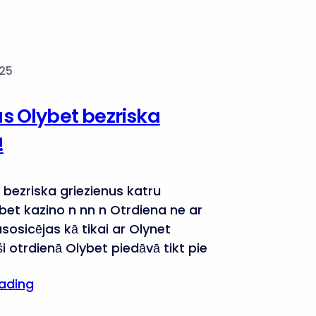
025
s Olybet bezriska
!
bezriska griezienus katru
bet kazino n nn n Otrdiena ne ar
sosicējas kā tikai ar Olynet
ši otrdienā Olybet piedāvā tikt pie
ading