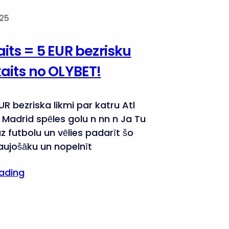
025
aits = 5 EUR bezrisku
kaits no OLYBET!
R bezriska likmi par katru Atl
Madrid spēles golu n nn n Ja Tu
uz futbolu un vēlies padarīt šo
aujošāku un nopelnīt
ading