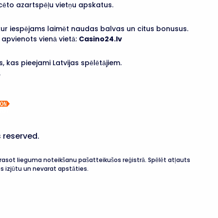
cēto azartspēļu vietņu apskatus.
 kur iespējams laimēt naudas balvas un citus bonusus.
 apvienots vienā vietā:
Casino24.lv
kas pieejami Latvijas spēlētājiem.
.
s reserved.
eprasot lieguma noteikšanu pašatteikušos reģistrā. Spēlēt atļauts
es izjūtu un nevarat apstāties.