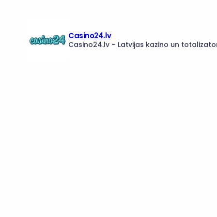
Pāriet
uz
saturu
Casino24.lv
Casino24.lv – Latvijas kazino un totalizat