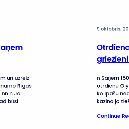
9 oktobris, 2
 saņem
Otrdiena
griezieni
am un uzreiz
n Saņem 150 
Dinamo Rīgas
otrdienu Oly
 nn n Ja
ko īpašu nea
ad būsi
kazino jo tie
Continue Re