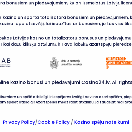
ora bonusiem un piedāvajumiem, kā arī izsmeļošus Latvijā licen
par kazino un sporta totalizatora bonusiem un piedāvājumiem,
zino lapa atsevišķi, lai iepazītos ar bonusiem, jo tas viss tiks
kos Latvijas kazino un totalizatoru bonusus un piedāvājumus, 
Tikai dažu klikšķu attālumā ir Tava labākā azartspēļu pieredze
ine kazino bonusi un piedāvājumi Casino24.lv. All right
oteikumiem un spēlē atbildīgi. Ir iespējams izslēgt sevi no azartspēlēm, pi
m spēlēt atbildīgi! Azartspēles mēdz radīt atkarību, ja zaudējat realitāt
Privacy Policy
/
Cookie Policy
/
Kazino spēļu noteikumi