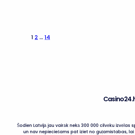
1
2
…
14
Casino24.l
Šodien Latvijā jau vairāk nekā 300 000 cilvēku izvēlas s
un nav nepieciešams pat iziet no guļamistabas, lai i