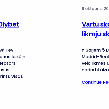
9 oktobris, 2
Olybet
Vārtu sk
likmju s
vā Tev
n Saņem 5 EU
enas laikā n
Madrid-Real 
erators
veic likmes 
nusus
nodarbi aizr
rints Visas
Continue Re