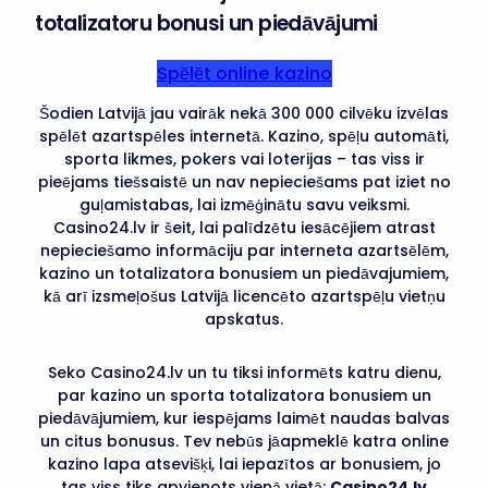
totalizatoru bonusi un piedāvājumi
Spēlēt online kazino
Šodien Latvijā jau vairāk nekā 300 000 cilvēku izvēlas
spēlēt azartspēles internetā. Kazino, spēļu automāti,
sporta likmes, pokers vai loterijas – tas viss ir
pieējams tiešsaistē un nav nepieciešams pat iziet no
guļamistabas, lai izmēģinātu savu veiksmi.
Casino24.lv ir šeit, lai palīdzētu iesācējiem atrast
nepieciešamo informāciju par interneta azartsēlēm,
kazino un totalizatora bonusiem un piedāvajumiem,
kā arī izsmeļošus Latvijā licencēto azartspēļu vietņu
apskatus.
Seko Casino24.lv un tu tiksi informēts katru dienu,
par kazino un sporta totalizatora bonusiem un
piedāvājumiem, kur iespējams laimēt naudas balvas
un citus bonusus. Tev nebūs jāapmeklē katra online
kazino lapa atsevišķi, lai iepazītos ar bonusiem, jo
tas viss tiks apvienots vienā vietā:
Casino24.lv