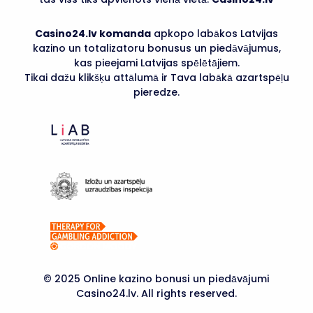
Casino24.lv komanda
apkopo labākos Latvijas
kazino un totalizatoru bonusus un piedāvājumus,
kas pieejami Latvijas spēlētājiem.
Tikai dažu klikšķu attālumā ir Tava labākā azartspēļu
pieredze.
© 2025 Online kazino bonusi un piedāvājumi
Casino24.lv. All rights reserved.