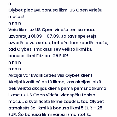
n
Olybet piedāvā bonusa likmi US Open vīriešu
mačos!
n nn n
Veic likmi uz US Open vīriešu tenisa maču
uzvarētāju 01.09 – 07.09. Ja tavs spēlētājs
uzvarēs divus setus, bet pēc tam zaudēs maču,
tad Olybet izmaksās Tev veikto likmi kā
bonusa likmi līdz pat 25 EUR!
n nn n
n nn n
Akcijai var kvalificēties visi Olybet klienti.
Akcijai kvalificējas tā likme, kas akcijas laikā
tiek veikta akcijas dienā pirmā pirmsnotikuma
likme uz US Open vīriešu vienspēļu tenisa
maču. Ja kvalificētā likme zaudēs, tad Olybet
atmaksās šo likmi kā bonusa likmi 5 EUR – 25
EUR. Šo bonusa likmi varēsi izmantot kā