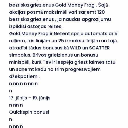
bezriska griezienus Gold Money Frog . Šajā
akcijas posmā maksimāli vari saņemt 120
bezriska griezienus , ja naudas apgrozījumu
izpildīsi astoņas reizes.
Gold Money Frog ir Netent spēļu automāts ar 5
ruļļiem, trīs līnijām un 25 izmaksu līnijām un tajā
atradīsi tādus bonusus kā WILD un SCATTER
simbolus, Brīvos grieizienus un bonusu
minispēli, kurā Tev ir iespēja griezt laimes ratu
un saņemt kādu no trim progresīvajiem
džekpotiem .
n nn n n nn n
n
17. jūnijs – 19. jūnijs
n nn n
Quickspin bonusi
n
n nn n