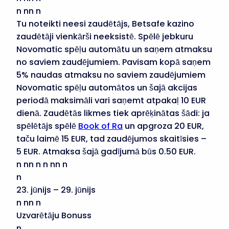
n nn n
Tu noteikti neesi zaudētājs, Betsafe kazino
zaudētāji vienkārši neeksistē. Spēlē jebkuru
Novomatic spēļu automātu un saņem atmaksu
no saviem zaudējumiem. Pavisam kopā saņem
5% naudas atmaksu no saviem zaudējumiem
Novomatic spēļu automātos un šajā akcijas
periodā maksimāli vari saņemt atpakaļ 10 EUR
dienā. Zaudētās likmes tiek aprēķinātas šādi: ja
spēlētājs spēlē
Book of Ra
un apgroza 20 EUR,
taču laimē 15 EUR, tad zaudējumos skaitīsies –
5 EUR. Atmaksa šajā gadījumā būs 0.50 EUR.
n nn n n nn n
n
23. jūnijs – 29. jūnijs
n nn n
Uzvarētāju Bonuss
n