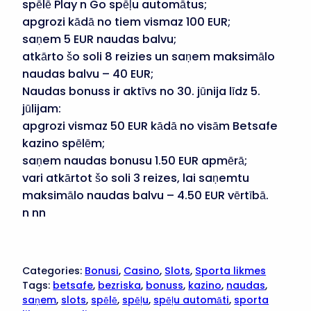
spēlē Play n Go spēļu automātus;
apgrozi kādā no tiem vismaz 100 EUR;
saņem 5 EUR naudas balvu;
atkārto šo soli 8 reizies un saņem maksimālo
naudas balvu – 40 EUR;
Naudas bonuss ir aktīvs no 30. jūnija līdz 5.
jūlijam:
apgrozi vismaz 50 EUR kādā no visām Betsafe
kazino spēlēm;
saņem naudas bonusu 1.50 EUR apmērā;
vari atkārtot šo soli 3 reizes, lai saņemtu
maksimālo naudas balvu – 4.50 EUR vērtībā.
n nn
Categories:
Bonusi
, 
Casino
, 
Slots
, 
Sporta likmes
Tags:
betsafe
, 
bezriska
, 
bonuss
, 
kazino
, 
naudas
, 
saņem
, 
slots
, 
spēlē
, 
spēļu
, 
spēļu automāti
, 
sporta