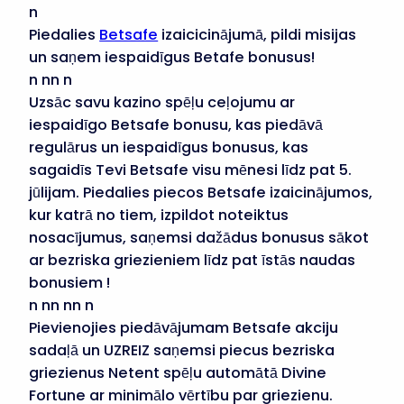
n
Piedalies
Betsafe
izaicicinājumā, pildi misijas
un saņem iespaidīgus Betafe bonusus!
n nn n
Uzsāc savu kazino spēļu ceļojumu ar
iespaidīgo Betsafe bonusu, kas piedāvā
regulārus un iespaidīgus bonusus, kas
sagaidīs Tevi Betsafe visu mēnesi līdz pat 5.
jūlijam. Piedalies piecos Betsafe izaicinājumos,
kur katrā no tiem, izpildot noteiktus
nosacījumus, saņemsi dažādus bonusus sākot
ar bezriska griezieniem līdz pat īstās naudas
bonusiem !
n nn nn n
Pievienojies piedāvājumam Betsafe akciju
sadaļā un UZREIZ saņemsi piecus bezriska
griezienus Netent spēļu automātā Divine
Fortune ar minimālo vērtību par griezienu.