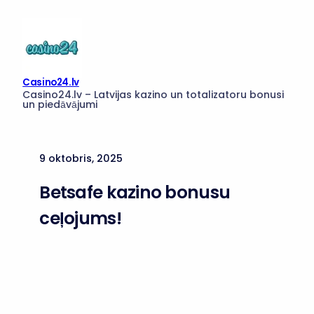
Pāriet
uz
saturu
Casino24.lv
Casino24.lv – Latvijas kazino un totalizatoru bonusi
un piedāvājumi
9 oktobris, 2025
Betsafe kazino bonusu
ceļojums!