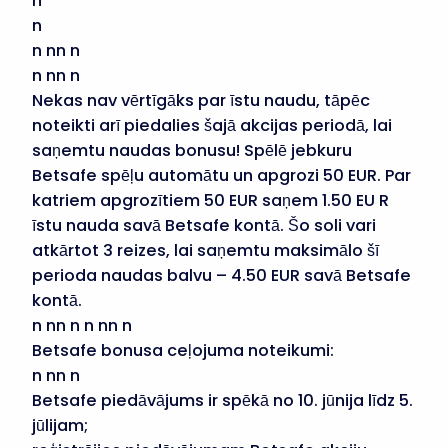
n
n
n nn n
n nn n
Nekas nav vērtīgāks par īstu naudu, tāpēc
noteikti arī piedalies šajā akcijas periodā, lai
saņemtu naudas bonusu! Spēlē jebkuru
Betsafe spēļu automātu un apgrozi 50 EUR. Par
katriem apgrozītiem 50 EUR saņem 1.50 EU R
īstu nauda savā Betsafe kontā. Šo soli vari
atkārtot 3 reizes, lai saņemtu maksimālo šī
perioda naudas balvu – 4.50 EUR savā Betsafe
kontā.
n nn n n nn n
Betsafe bonusa ceļojuma noteikumi:
n nn n
Betsafe piedāvājums ir spēkā no 10. jūnija līdz 5.
jūlijam;