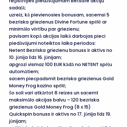
reģistrējies piedāvājumam Betsafe akciju
sadaļā;
uzreiz, kā pievienosies bonusam, saņemsi 5
bezriska griezienus Divine Fortune spēlē ar
minimālo vērtību par griezienu;
pavisam kopā akcijas laikā darbojas pieci
piedāvājumi noteiktos laika periodos:
Netent Bezriska griezienu bonuss ir aktīvs no
10. jūnija līdz 16. jūnijam;
apgrozi vismaz 100 EUR kādā no NETENT spēļu
automātiem;
saņem piecpadsmit bezriska griezienus Gold
Money Frog kazino spēlē;
šo soli vari atkārtot 8 reizes un saņemt
maksimālo akcijas balvu – 120 bezriska
griezienus Gold Money Frog (8 x 15)
Quickspin bonuss ir aktīvs no 17. jūnija līdz 19.
jūnijam;