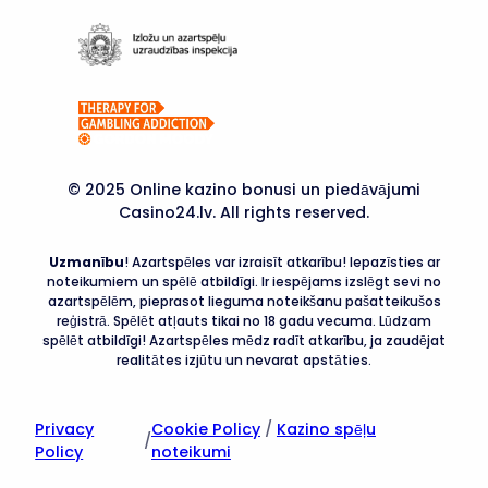
© 2025 Online kazino bonusi un piedāvājumi
Casino24.lv. All rights reserved.
Uzmanību
! Azartspēles var izraisīt atkarību! Iepazīsties ar
noteikumiem un spēlē atbildīgi. Ir iespējams izslēgt sevi no
azartspēlēm, pieprasot lieguma noteikšanu pašatteikušos
reģistrā. Spēlēt atļauts tikai no 18 gadu vecuma. Lūdzam
spēlēt atbildīgi! Azartspēles mēdz radīt atkarību, ja zaudējat
realitātes izjūtu un nevarat apstāties.
Privacy
Cookie Policy
/
Kazino spēļu
/
Policy
noteikumi