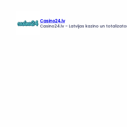
Pāriet
uz
saturu
Casino24.lv
Casino24.lv – Latvijas kazino un totalizat