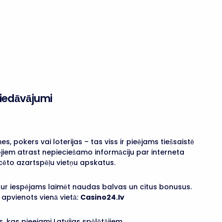
piedāvājumi
s, pokers vai loterijas – tas viss ir pieējams tiešsaistē
ācējiem atrast nepieciešamo informāciju par interneta
cēto azartspēļu vietņu apskatus.
 kur iespējams laimēt naudas balvas un citus bonusus.
 apvienots vienā vietā:
Casino24.lv
kas pieejami Latvijas spēlētājiem.