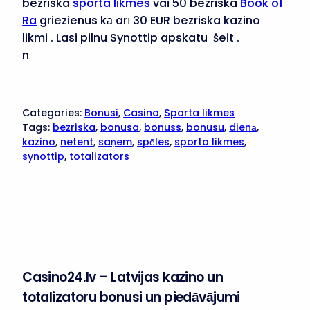
bezriska
sporta likmes
vai 50 bezriska
Book of
Ra
griezienus kā arī 30 EUR bezriska kazino
likmi . Lasi pilnu Synottip apskatu šeit .
n
Categories:
Bonusi
, 
Casino
, 
Sporta likmes
Tags:
bezriska
, 
bonusa
, 
bonuss
, 
bonusu
, 
dienā
, 
kazino
, 
netent
, 
saņem
, 
spēles
, 
sporta likmes
, 
synottip
, 
totalizators
Casino24.lv – Latvijas kazino un
totalizatoru bonusi un piedāvājumi