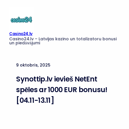
Pāriet
uz
saturu
Casino24.lv
Casino24.lv – Latvijas kazino un totalizatoru bonusi
un piedāvājumi
9 oktobris, 2025
Synottip.lv ievieš NetEnt
spēles ar 1000 EUR bonusu!
[04.11-13.11]