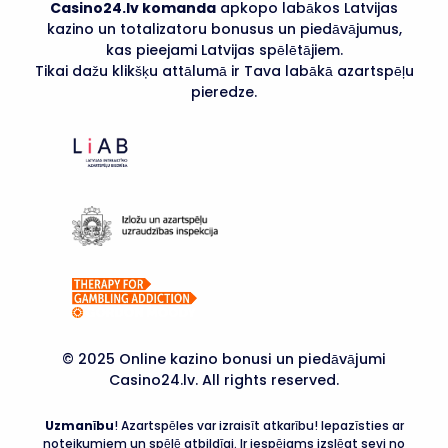
Casino24.lv komanda
apkopo labākos Latvijas
kazino un totalizatoru bonusus un piedāvājumus,
kas pieejami Latvijas spēlētājiem.
Tikai dažu klikšķu attālumā ir Tava labākā azartspēļu
pieredze.
© 2025 Online kazino bonusi un piedāvājumi
Casino24.lv. All rights reserved.
Uzmanību
! Azartspēles var izraisīt atkarību! Iepazīsties ar
noteikumiem un spēlē atbildīgi. Ir iespējams izslēgt sevi no