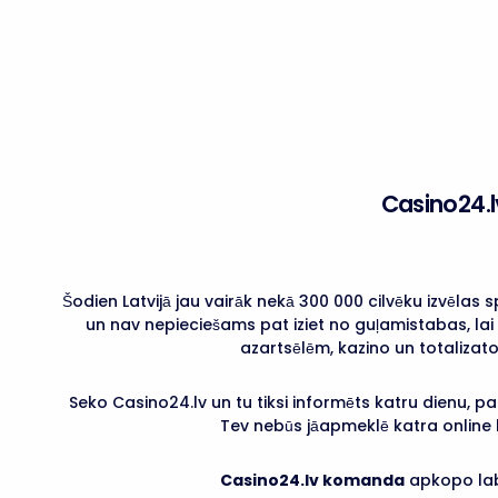
Casino24.l
Šodien Latvijā jau vairāk nekā 300 000 cilvēku izvēlas s
un nav nepieciešams pat iziet no guļamistabas, lai i
azartsēlēm, kazino un totalizat
Seko Casino24.lv un tu tiksi informēts katru dienu, 
Tev nebūs jāapmeklē katra online ka
Casino24.lv komanda
apkopo labā