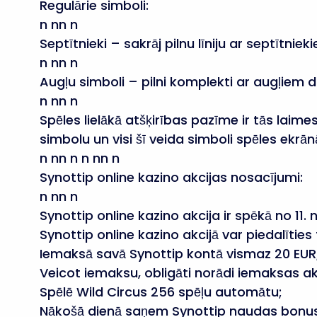
Regulārie simboli:
n nn n
Septītnieki – sakrāj pilnu līniju ar septītnie
n nn n
Augļu simboli – pilni komplekti ar augļiem d
n nn n
Spēles lielākā atšķirības pazīme ir tās laime
simbolu un visi šī veida simboli spēles ekrā
n nn n n nn n
Synottip online kazino akcijas nosacījumi:
n nn n
Synottip online kazino akcija ir spēkā no 11
Synottip online kazino akcijā var piedalīties ti
Iemaksā savā Synottip kontā vismaz 20 EUR
Veicot iemaksu, obligāti norādi iemaksas ak
Spēlē Wild Circus 256 spēļu automātu;
Nākošā dienā saņem Synottip naudas bonusa