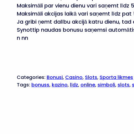
Maksimāli par vienu dienu vari saņemt līd
Maksimāli akcijas laikā vari saņemt līdz pat
Ja gribi ņemt dalību akcijā katru dienu, tad
Synottip naudas bonusu saņemsi automātis
n nn
Categories:
Bonusi
, 
Casino
, 
Slots
, 
Sporta likmes
Tags:
bonuss
, 
kazino
, 
līdz
, 
online
, 
simboli
, 
slots
, 