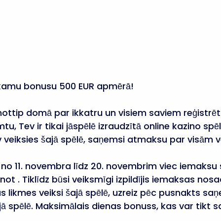
kamu bonusu 500 EUR apmērā!
Synottip domā par ikkatru un visiem saviem reģistrē
tu, Tev ir tikai jāspēlē izraudzītā online kazino spē
v veiksies šajā spēlē, saņemsi atmaksu par visām 
ā , no 11. novembra līdz 20. novembrim viec iemaks
. Tiklīdz būsi veiksmīgi izpildījis iemaksas nosac
las likmes veiksi šajā spēlē, uzreiz pēc pusnakts
pēlē. Maksimālais dienas bonuss, kas var tikt sasn