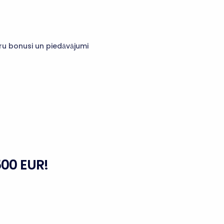
oru bonusi un piedāvājumi
500 EUR!