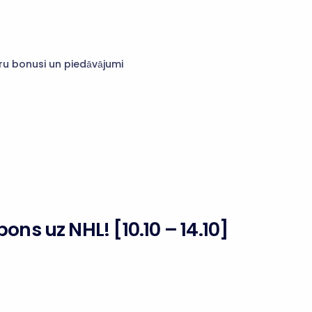
oru bonusi un piedāvājumi
ons uz NHL! [10.10 – 14.10]