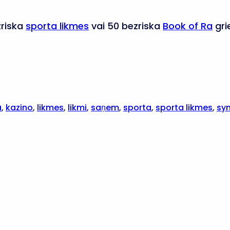
zriska
sporta likmes
vai 50 bezriska
Book of Ra
gri
a
, 
kazino
, 
likmes
, 
likmi
, 
saņem
, 
sporta
, 
sporta likmes
, 
syn