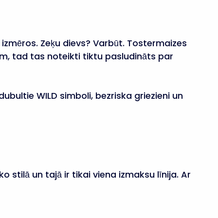
un izmēros. Zeķu dievs? Varbūt. Tostermaizes
, tad tas noteikti tiktu pasludināts par
, dubultie WILD simboli, bezriska griezieni un
 stilā un tajā ir tikai viena izmaksu līnija. Ar