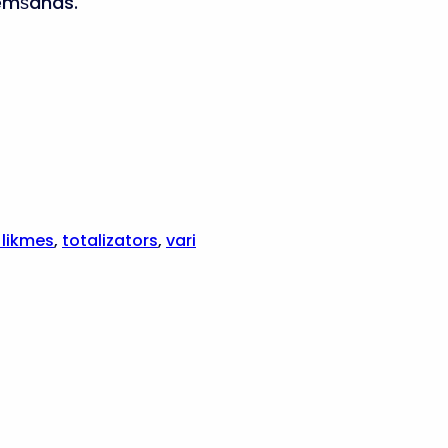
aņemšanas.
 likmes
, 
totalizators
, 
vari