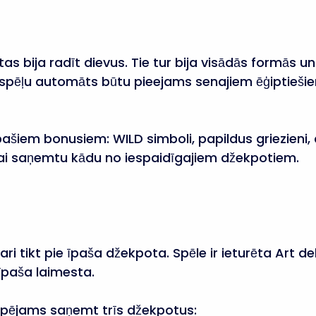
 tas bija radīt dievus. Tie tur bija visādās formās 
s spēļu automāts būtu pieejams senajiem ēģiptiešiem
ie īpašiem bonusiem: WILD simboli, papildus griezieni
 lai saņemtu kādu no iespaidīgajiem džekpotiem.
ri tikt pie īpaša džekpota. Spēle ir ieturēta Art deko
 īpaša laimesta.
spējams saņemt trīs džekpotus: