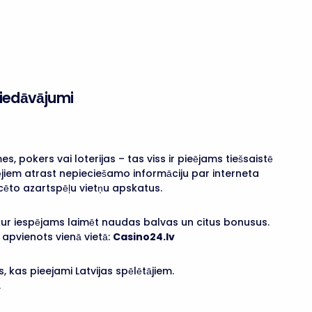
piedāvājumi
s, pokers vai loterijas – tas viss ir pieējams tiešsaistē
ācējiem atrast nepieciešamo informāciju par interneta
cēto azartspēļu vietņu apskatus.
 kur iespējams laimēt naudas balvas un citus bonusus.
 apvienots vienā vietā:
Casino24.lv
kas pieejami Latvijas spēlētājiem.
.