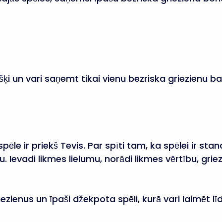
ķi un vari saņemt tikai vienu bezriska griezienu ba
pēle ir priekš Tevis. Par spīti tam, ka spēlei ir st
 Ievadi likmes lielumu, norādi likmes vērtību, griez s
zienus un īpaši džekpota spēli, kurā vari laimēt lī