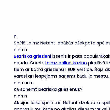
n
Spēlē Laimz Netent labākās džekpota spēle
n nn n
Bezriska griezieni
izsenis ir pats populārāka
naudu. Šoreiz
Laimz online kazino
piedāvā ie
tiem ar katra griezienu 1 EUR vērtībā. Šajā 
varēsi arī iespējams saņemt kādu laimestu.
n nn nn n
Kā saņemt bezriska griezienus?
n nn n
Akcijas laikā spēlē trīs Netent džekpota spē
apgrozījumu kādā no akcijas dienām veiksi š