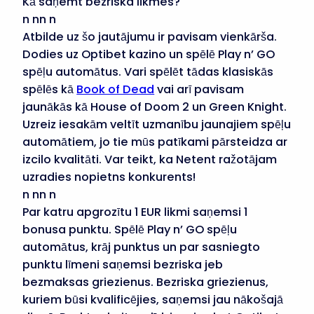
Kā saņemt bezriska likmes?
n nn n
Atbilde uz šo jautājumu ir pavisam vienkārša.
Dodies uz Optibet kazino un spēlē Play n’ GO
spēļu automātus. Vari spēlēt tādas klasiskās
spēlēs kā
Book of Dead
vai arī pavisam
jaunākās kā House of Doom 2 un Green Knight.
Uzreiz iesakām veltīt uzmanību jaunajiem spēļu
automātiem, jo tie mūs patīkami pārsteidza ar
izcilo kvalitāti. Var teikt, ka Netent ražotājam
uzradies nopietns konkurents!
n nn n
Par katru apgrozītu 1 EUR likmi saņemsi 1
bonusa punktu. Spēlē Play n’ GO spēļu
automātus, krāj punktus un par sasniegto
punktu līmeni saņemsi bezriska jeb
bezmaksas griezienus. Bezriska griezienus,
kuriem būsi kvalificējies, saņemsi jau nākošajā