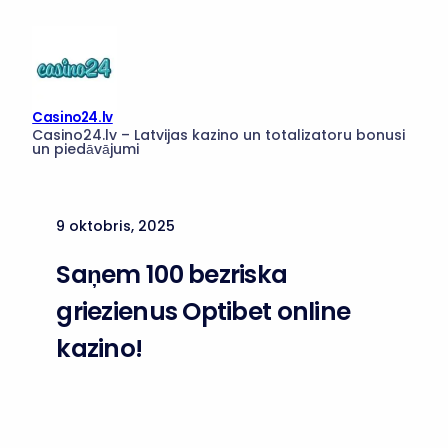
Pāriet
uz
saturu
Casino24.lv
Casino24.lv – Latvijas kazino un totalizatoru bonusi
un piedāvājumi
9 oktobris, 2025
Saņem 100 bezriska
griezienus Optibet online
kazino!