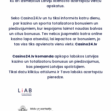
kā arī izsmeļošus Latvijā licencēto azartspēļu vietņu
apskatus.
Seko Casino24.lv un tu tiksi informēts katru dienu,
par kazino un sporta totalizatora bonusiem un
piedāvājumiem, kur iespējams laimēt naudas balvas
un citus bonusus. Tev nebūs jāapmeklē katra online
kazino lapa atsevišķi, lai iepazītos ar bonusiem, jo
tas viss tiks apvienots vienā vietā:
Casino24.lv
Casino24.lv komanda
apkopo labākos Latvijas
kazino un totalizatoru bonusus un piedāvājumus,
kas pieejami Latvijas spēlētājiem.
Tikai dažu klikšķu attālumā ir Tava labākā azartspēļu
pieredze.