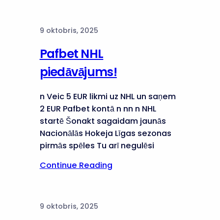
9 oktobris, 2025
Pafbet NHL
piedāvājums!
n Veic 5 EUR likmi uz NHL un saņem
2 EUR Pafbet kontā n nn n NHL
startē Šonakt sagaidam jaunās
Nacionālās Hokeja Līgas sezonas
pirmās spēles Tu arī negulēsi
Continue Reading
9 oktobris, 2025