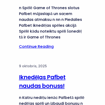
n Spēlē Game of Thrones slotus
Pafbet mājaslapā un saņem
naudas atmaksu n nn n Piedalies
Pafbet iknedēļas spēles akcijā
Spēlē kādu noteiktu spēli šonedēļ
tā ir Game of Thrones
Continue Reading
9 oktobris, 2025
Iknedēļas Pafbet
naudas bonuss!
n Katru nedēļu ienāc Pafbetā spēlē
nedēļas spēli un izbaudi bonusu n