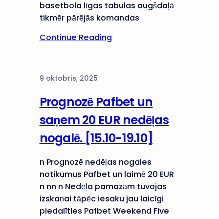
basetbola līgas tabulas augšdaļā
tikmēr pārējās komandas
Continue Reading
9 oktobris, 2025
Prognozē Pafbet un
saņem 20 EUR nedēļas
nogalē. [15.10-19.10]
n Prognozē nedēļas nogales
notikumus Pafbet un laimē 20 EUR
n nn n Nedēļa pamazām tuvojas
izskaņai tāpēc iesaku jau laicīgi
piedalīties Pafbet Weekend Five