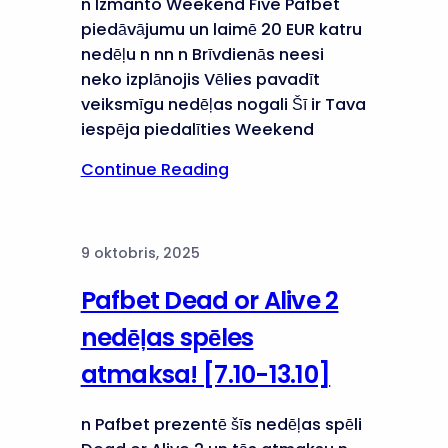
n Izmanto Weekend Five Pafbet
piedāvājumu un laimē 20 EUR katru
nedēļu n nn n Brīvdienās neesi
neko izplānojis Vēlies pavadīt
veiksmīgu nedēļas nogali Šī ir Tava
iespēja piedalīties Weekend
Continue Reading
9 oktobris, 2025
Pafbet Dead or Alive 2
nedēļas spēles
atmaksa! [7.10-13.10]
n Pafbet prezentē šīs nedēļas spēli