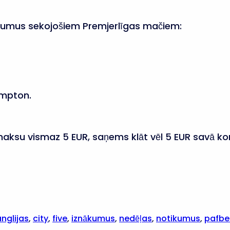
ākumus sekojošiem Premjerlīgas mačiem:
ampton.
iemaksu vismaz 5 EUR, saņems klāt vēl 5 EUR savā ko
nglijas
, 
city
, 
five
, 
iznākumus
, 
nedēļas
, 
notikumus
, 
pafbe