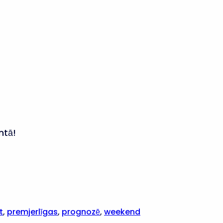
ntā!
t
, 
premjerlīgas
, 
prognozē
, 
weekend