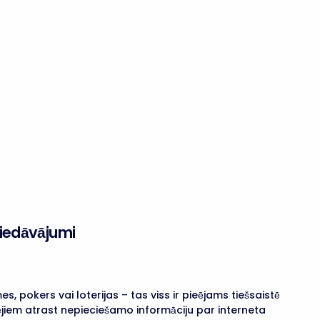
piedāvājumi
s, pokers vai loterijas – tas viss ir pieējams tiešsaistē
ācējiem atrast nepieciešamo informāciju par interneta