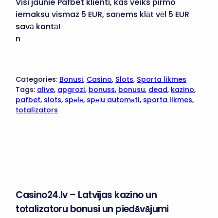
Visi jaunie Pafbet klienti, kas veiks pirmo
iemaksu vismaz 5 EUR, saņems klāt vēl 5 EUR
savā kontā!
n
Categories:
Bonusi
, 
Casino
, 
Slots
, 
Sporta likmes
Tags:
alive
, 
apgrozi
, 
bonuss
, 
bonusu
, 
dead
, 
kazino
, 
pafbet
, 
slots
, 
spēlē
, 
spēļu automāti
, 
sporta likmes
, 
totalizators
Casino24.lv – Latvijas kazino un
totalizatoru bonusi un piedāvājumi