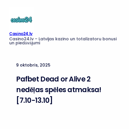
Pāriet
uz
saturu
Casino24.lv
Casino24.lv – Latvijas kazino un totalizatoru bonusi
un piedāvājumi
9 oktobris, 2025
Pafbet Dead or Alive 2
nedēļas spēles atmaksa!
[7.10-13.10]