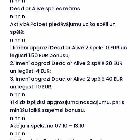
n nn n
Dead or Alive spēles režīms
n nn n
Aktivizē Pafbet piedāvājumu uz šo spēli un
spēlē:
n nn n
1.līmenī apgrozi Dead or Alive 2 spēlē 10 EUR un
iegūsti 1.50 EUR bonusu;
2.līmenī apgrozi Dead or Alive 2 spēlē 20 EUR
un iegūsti 4 EUR;
3.līmenī apgrozi Dead or Alive 2 spēlē 40 EUR
un iegūsti 10 EUR.
n nn n
Tiklīdz izpildīsi apgrozījuma nosacījumu, pāris
minūšu laikā saņemsi bonusu.
n nn n
Akcija ir spēkā no 07.10 – 13.10.
n nn n