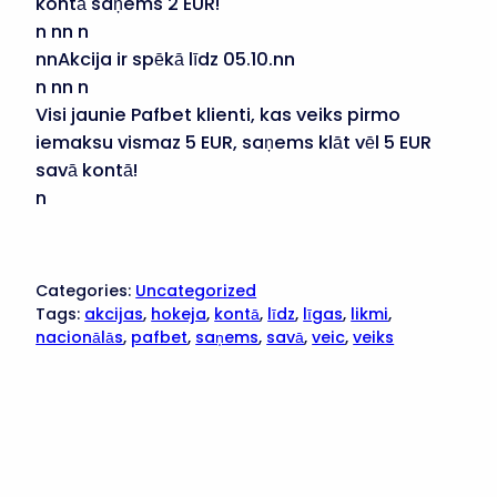
kontā saņems 2 EUR!
n nn n
nnAkcija ir spēkā līdz 05.10.nn
n nn n
Visi jaunie Pafbet klienti, kas veiks pirmo
iemaksu vismaz 5 EUR, saņems klāt vēl 5 EUR
savā kontā!
n
Categories:
Uncategorized
Tags:
akcijas
, 
hokeja
, 
kontā
, 
līdz
, 
līgas
, 
likmi
, 
nacionālās
, 
pafbet
, 
saņems
, 
savā
, 
veic
, 
veiks