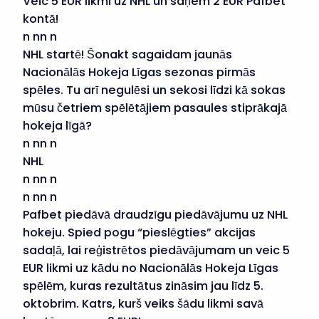
Veic 5 EUR likmi uz NHL un saņem 2 EUR Pafbet
kontā!
n nn n
NHL startē! Šonakt sagaidam jaunās
Nacionālās Hokeja Līgas sezonas pirmās
spēles. Tu arī negulēsi un sekosi līdzi kā sokas
mūsu četriem spēlētājiem pasaules stiprākajā
hokeja līgā?
n nn n
NHL
n nn n
n nn n
Pafbet piedāvā draudzīgu piedāvājumu uz NHL
hokeju. Spied pogu “pieslēgties” akcijas
sadaļā, lai reģistrētos piedāvājumam un veic 5
EUR likmi uz kādu no Nacionālās Hokeja Līgas
spēlēm, kuras rezultātus zināsim jau līdz 5.
oktobrim. Katrs, kurš veiks šādu likmi savā