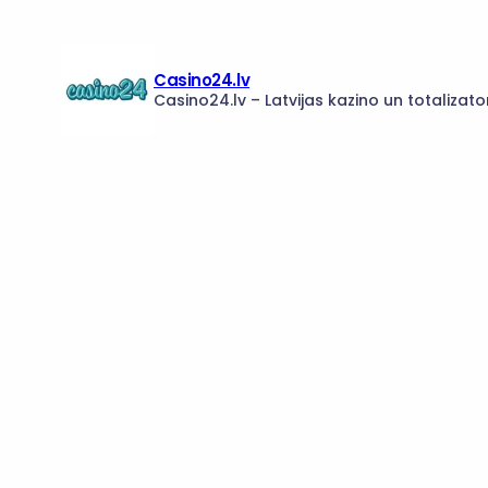
Pāriet
uz
saturu
Casino24.lv
Casino24.lv – Latvijas kazino un totalizat