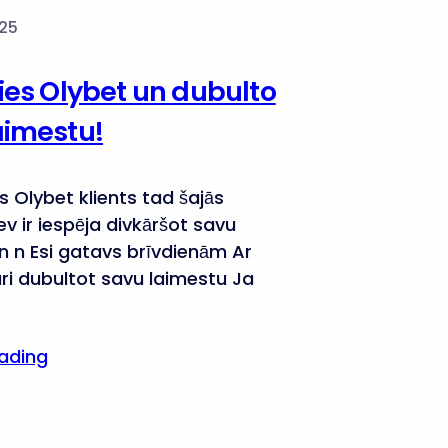
025
jies Olybet un dubulto
aimestu!
s Olybet klients tad šajās
ev ir iespēja divkāršot savu
n n Esi gatavs brīvdienām Ar
ri dubultot savu laimestu Ja
ading