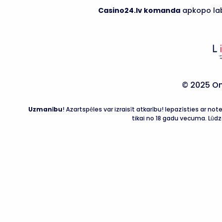
Casino24.lv komanda
apkopo labā
© 2025 Onl
Uzmanību
! Azartspēles var izraisīt atkarību! Iepazīsties ar n
tikai no 18 gadu vecuma. Lūdza