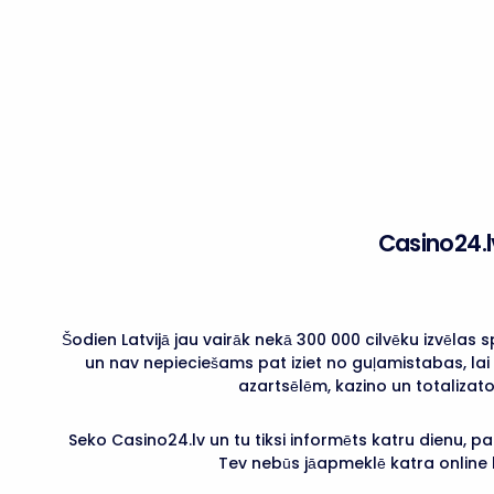
Casino24.l
Šodien Latvijā jau vairāk nekā 300 000 cilvēku izvēlas s
un nav nepieciešams pat iziet no guļamistabas, lai i
azartsēlēm, kazino un totalizat
Seko Casino24.lv un tu tiksi informēts katru dienu, 
Tev nebūs jāapmeklē katra online ka