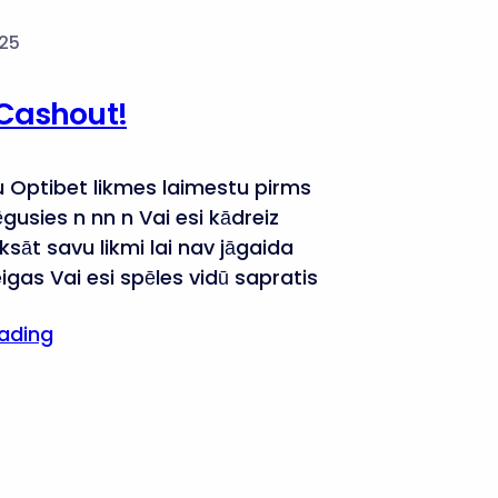
025
 Cashout!
 Optibet likmes laimestu pirms
ēgusies n nn n Vai esi kādreiz
ksāt savu likmi lai nav jāgaida
gas Vai esi spēles vidū sapratis
ading