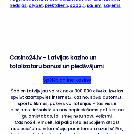
nedēļas
, 
olybet
, 
piektdienā
, 
sadaļā
, 
saņem
, 
saņems
Casino24.lv – Latvijas kazino un
totalizatoru bonusi un piedāvājumi
Spēlēt online kazino
Šodien Latvijā jau vairāk nekā 300 000 cilvēku izvēlas
spēlēt azartspēles internetā. Kazino, spēļu automāti,
sporta likmes, pokers vai loterijas – tas viss ir
pieējams tiešsaistē un nav nepieciešams pat iziet no
guļamistabas, lai izmēģinātu savu veiksmi.
Casino24.lv ir šeit, lai palīdzētu iesācējiem atrast
nepieciešamo informāciju par interneta azartsēlēm,