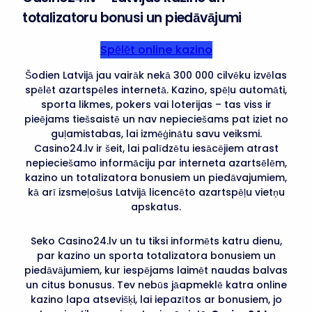
totalizatoru bonusi un piedāvājumi
Spēlēt online kazino
Šodien Latvijā jau vairāk nekā 300 000 cilvēku izvēlas
spēlēt azartspēles internetā. Kazino, spēļu automāti,
sporta likmes, pokers vai loterijas – tas viss ir
pieējams tiešsaistē un nav nepieciešams pat iziet no
guļamistabas, lai izmēģinātu savu veiksmi.
Casino24.lv ir šeit, lai palīdzētu iesācējiem atrast
nepieciešamo informāciju par interneta azartsēlēm,
kazino un totalizatora bonusiem un piedāvajumiem,
kā arī izsmeļošus Latvijā licencēto azartspēļu vietņu
apskatus.
Seko Casino24.lv un tu tiksi informēts katru dienu,
par kazino un sporta totalizatora bonusiem un
piedāvājumiem, kur iespējams laimēt naudas balvas
un citus bonusus. Tev nebūs jāapmeklē katra online
kazino lapa atsevišķi, lai iepazītos ar bonusiem, jo