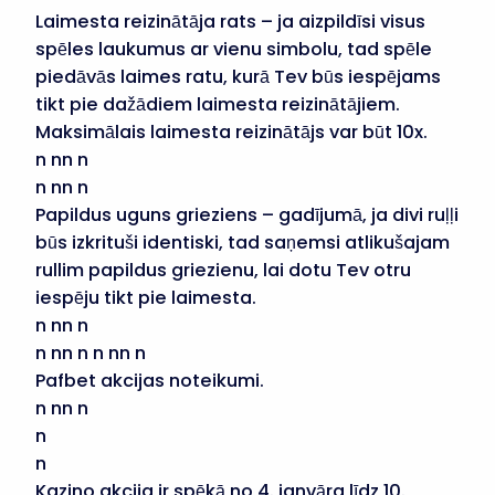
Laimesta reizinātāja rats – ja aizpildīsi visus
spēles laukumus ar vienu simbolu, tad spēle
piedāvās laimes ratu, kurā Tev būs iespējams
tikt pie dažādiem laimesta reizinātājiem.
Maksimālais laimesta reizinātājs var būt 10x.
n nn n
n nn n
Papildus uguns grieziens – gadījumā, ja divi ruļļi
būs izkrituši identiski, tad saņemsi atlikušajam
rullim papildus griezienu, lai dotu Tev otru
iespēju tikt pie laimesta.
n nn n
n nn n n nn n
Pafbet akcijas noteikumi.
n nn n
n
n
Kazino akcija ir spēkā no 4. janvāra līdz 10.