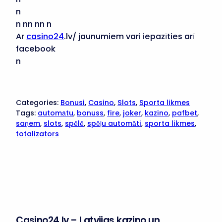
n
n nn nn n
Ar
casino24
.lv/ jaunumiem vari iepazīties arī
facebook
n
Categories:
Bonusi
, 
Casino
, 
Slots
, 
Sporta likmes
Tags:
automātu
, 
bonuss
, 
fire
, 
joker
, 
kazino
, 
pafbet
, 
saņem
, 
slots
, 
spēlē
, 
spēļu automāti
, 
sporta likmes
, 
totalizators
Casino24.lv – Latvijas kazino un