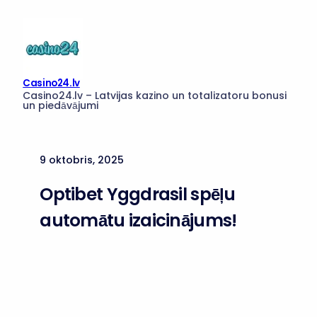
Pāriet
uz
saturu
Casino24.lv
Casino24.lv – Latvijas kazino un totalizatoru bonusi
un piedāvājumi
9 oktobris, 2025
Optibet Yggdrasil spēļu
automātu izaicinājums!