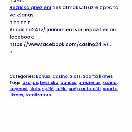
ir 24h.
Bezriska griezieni
tiek atmaksāti uzreiz pēc to
veikšanas.
n nn nn n
Ar casino24.lv/ jaunumiem vari iepazīties arī
facebook:
https://www.facebook.com/casino24.lv/ .
n
Categories:
Bonusi
, 
Casino
, 
Slots
, 
Sporta likmes
Tags:
akcijas
, 
bezriska
, 
bonuss
, 
griezienus
, 
kazino
, 
saņemsi
, 
slots
, 
spēlē
, 
spēļu
, 
spēļu automāti
, 
sporta
likmes
, 
totalizators