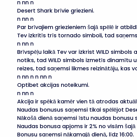
n nn n
Desert Shark brīvie griezieni.
n nn n
Par brīvajiem griezieniem šajā spēlē ir atbild
Tev izkritīs trīs tornado simboli, tad saņems
n nn n
Brīvspēļu laikā Tev var izkrist WILD simbols 
notiks, tad WILD simbols izmetīs dinamītu u
reizes, tad saņemsi likmes reizinātāju, kas va
n nn n n nn n
Optibet akcijas noteikumi.
n nn n
Akcija ir spēkā kamēr vien tā atrodas aktuā
Naudas bonusus saņemsi tikai spēlējot Des
Nākošā dienā saņemsi īstu naudas bonusu 
Naudas bonusa apjoms ir 2% no visām šajā 
Bonusu saņemsi nākamajā dienā, līdz 16:00.