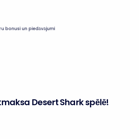
oru bonusi un piedāvājumi
maksa Desert Shark spēlē!