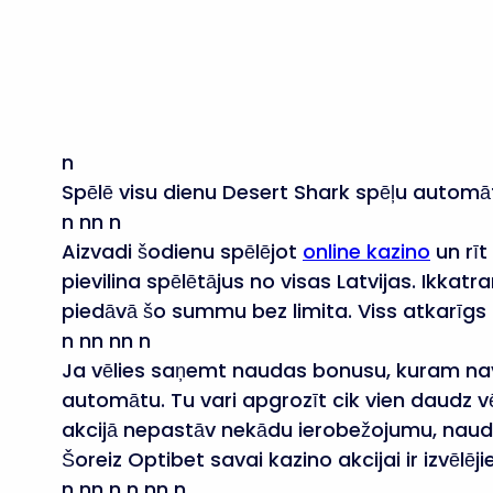
n
Spēlē visu dienu Desert Shark spēļu autom
n nn n
Aizvadi šodienu spēlējot
online kazino
un rīt
pievilina spēlētājus no visas Latvijas. Ikka
piedāvā šo summu bez limita. Viss atkarīgs 
n nn nn n
Ja vēlies saņemt naudas bonusu, kuram nav 
automātu. Tu vari apgrozīt cik vien daudz v
akcijā nepastāv nekādu ierobežojumu, nauda
Šoreiz Optibet savai kazino akcijai ir izvēlē
n nn n n nn n