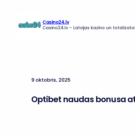
Pāriet
uz
saturu
Casino24.lv
Casino24.lv – Latvijas kazino un totalizat
9 oktobris, 2025
Optibet naudas bonusa at