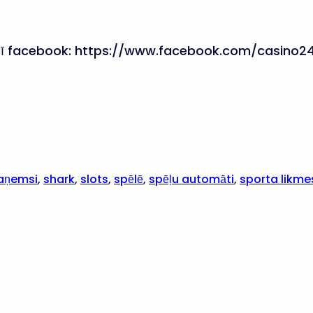
arī facebook: https://www.facebook.com/casino24.
aņemsi
, 
shark
, 
slots
, 
spēlē
, 
spēļu automāti
, 
sporta likme