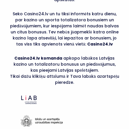
Seko Casino24.lv un tu tiksi informēts katru dienu,
par kazino un sporta totalizatora bonusiem un
piedāvājumiem, kur iespējams laimēt naudas balvas
un citus bonusus. Tev nebūs jāapmeklē katra online
kazino lapa atsevišķi, lai iepazītos ar bonusiem, jo
tas viss tiks apvienots vienā vietā:
Casino24.lv
Casino24.lv komanda
apkopo labākos Latvijas
kazino un totalizatoru bonusus un piedāvājumus,
kas pieejami Latvijas spēlētājiem.
Tikai dažu klikšķu attālumā ir Tava labākā azartspēļu
pieredze.