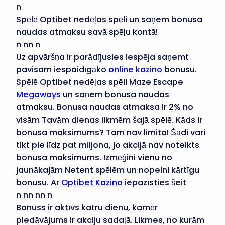
n
Spēlē Optibet nedēļas spēli un saņem bonusa
naudas atmaksu savā spēļu kontā!
n nn n
Uz apvāršņa ir parādījusies iespēja saņemt
pavisam iespaidīgāko
online kazino
bonusu.
Spēlē Optibet nedēļas spēli Maze Escape
Megaways
un saņem bonusa naudas
atmaksu. Bonusa naudas atmaksa ir 2% no
visām Tavām dienas likmēm šajā spēlē. Kāds ir
bonusa maksimums? Tam nav limita! Šādi vari
tikt pie līdz pat miljona, jo akcijā nav noteikts
bonusa maksimums. Izmēģini vienu no
jaunākajām Netent spēlēm un nopelni kārtīgu
bonusu. Ar
Optibet Kazino
iepazīsties šeit
n nn nn n
Bonuss ir aktīvs katru dienu, kamēr
piedāvājums ir akciju sadaļā. Likmes, no kurām