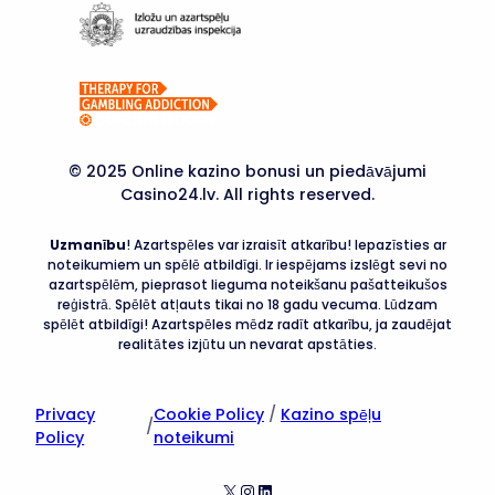
© 2025 Online kazino bonusi un piedāvājumi
Casino24.lv. All rights reserved.
Uzmanību
! Azartspēles var izraisīt atkarību! Iepazīsties ar
noteikumiem un spēlē atbildīgi. Ir iespējams izslēgt sevi no
azartspēlēm, pieprasot lieguma noteikšanu pašatteikušos
reģistrā. Spēlēt atļauts tikai no 18 gadu vecuma. Lūdzam
spēlēt atbildīgi! Azartspēles mēdz radīt atkarību, ja zaudējat
realitātes izjūtu un nevarat apstāties.
Privacy
Cookie Policy
/
Kazino spēļu
/
Policy
noteikumi
X
Instagram
LinkedIn