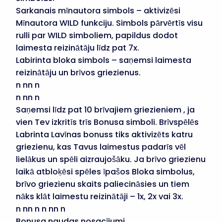
Sarkanais mīnautora simbols – aktivizēsi
Mīnautora WILD funkciju. Simbols pārvērtīs visu
rulli par WILD simboliem, papildus dodot
laimesta reizinātāju līdz pat 7x.
Labirinta bloka simbols – saņemsi laimesta
reizinātāju un brīvos griezienus.
n nn n
n nn n
Saņemsi līdz pat 10 brīvajiem griezieniem , ja
vien Tev izkritīs trīs Bonusa simboli. Brīvspēlēs
Labrinta Lavīnas bonuss tiks aktivizēts katru
griezienu, kas Tavus laimestus padarīs vēl
lielākus un spēli aizraujošāku. Ja brīvo griezienu
laikā atbloķēsi spēles īpašos Bloka simbolus,
brīvo griezienu skaits paliecināsies un tiem
nāks klāt laimestu reizinātāji – 1x, 2x vai 3x.
n nn n n nn n
Bonusa naudas nosacījumi.