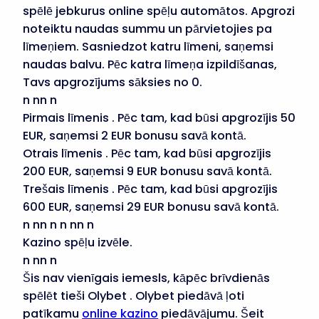
spēlē jebkurus online spēļu automātos. Apgrozi
noteiktu naudas summu un pārvietojies pa
līmeņiem. Sasniedzot katru līmeni, saņemsi
naudas balvu. Pēc katra līmeņa izpildīšanas,
Tavs apgrozījums sāksies no 0.
n nn n
Pirmais līmenis . Pēc tam, kad būsi apgrozījis 50
EUR, saņemsi 2 EUR bonusu savā kontā.
Otrais līmenis . Pēc tam, kad būsi apgrozījis
200 EUR, saņemsi 9 EUR bonusu savā kontā.
Trešais līmenis . Pēc tam, kad būsi apgrozījis
600 EUR, saņemsi 29 EUR bonusu savā kontā.
n nn n n nn n
Kazino spēļu izvēle.
n nn n
Šis nav vienīgais iemesls, kāpēc brīvdienās
spēlēt tieši Olybet . Olybet piedāvā ļoti
patīkamu
online kazino
piedāvājumu. Šeit