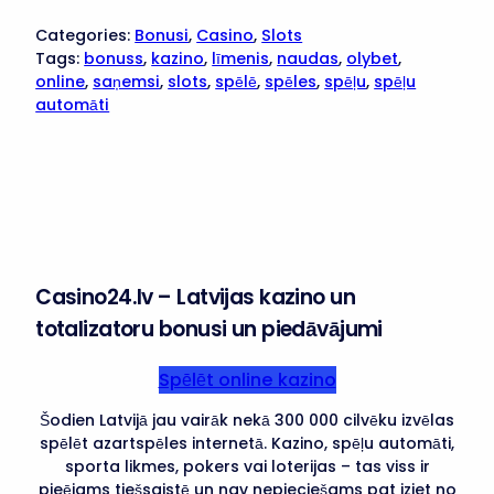
Categories:
Bonusi
, 
Casino
, 
Slots
Tags:
bonuss
, 
kazino
, 
līmenis
, 
naudas
, 
olybet
, 
online
, 
saņemsi
, 
slots
, 
spēlē
, 
spēles
, 
spēļu
, 
spēļu
automāti
Casino24.lv – Latvijas kazino un
totalizatoru bonusi un piedāvājumi
Spēlēt online kazino
Šodien Latvijā jau vairāk nekā 300 000 cilvēku izvēlas
spēlēt azartspēles internetā. Kazino, spēļu automāti,
sporta likmes, pokers vai loterijas – tas viss ir
pieējams tiešsaistē un nav nepieciešams pat iziet no