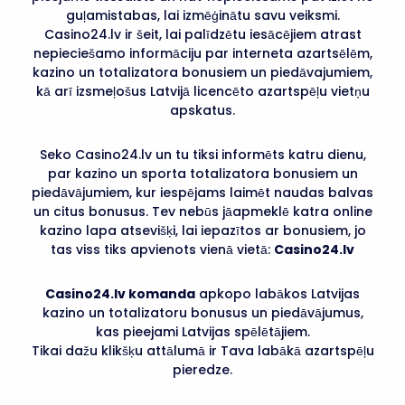
guļamistabas, lai izmēģinātu savu veiksmi.
Casino24.lv ir šeit, lai palīdzētu iesācējiem atrast
nepieciešamo informāciju par interneta azartsēlēm,
kazino un totalizatora bonusiem un piedāvajumiem,
kā arī izsmeļošus Latvijā licencēto azartspēļu vietņu
apskatus.
Seko Casino24.lv un tu tiksi informēts katru dienu,
par kazino un sporta totalizatora bonusiem un
piedāvājumiem, kur iespējams laimēt naudas balvas
un citus bonusus. Tev nebūs jāapmeklē katra online
kazino lapa atsevišķi, lai iepazītos ar bonusiem, jo
tas viss tiks apvienots vienā vietā:
Casino24.lv
Casino24.lv komanda
apkopo labākos Latvijas
kazino un totalizatoru bonusus un piedāvājumus,
kas pieejami Latvijas spēlētājiem.
Tikai dažu klikšķu attālumā ir Tava labākā azartspēļu
pieredze.