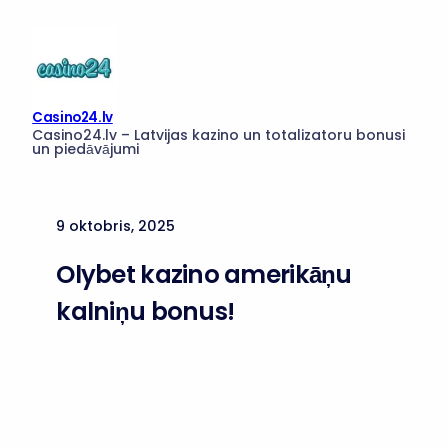
Pāriet
uz
saturu
Casino24.lv
Casino24.lv – Latvijas kazino un totalizatoru bonusi
un piedāvājumi
9 oktobris, 2025
Olybet kazino amerikāņu
kalniņu bonus!