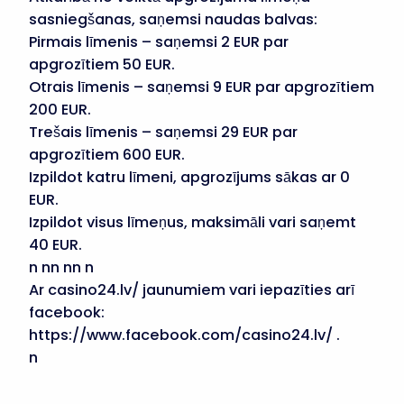
sasniegšanas, saņemsi naudas balvas:
Pirmais līmenis – saņemsi 2 EUR par
apgrozītiem 50 EUR.
Otrais līmenis – saņemsi 9 EUR par apgrozītiem
200 EUR.
Trešais līmenis – saņemsi 29 EUR par
apgrozītiem 600 EUR.
Izpildot katru līmeni, apgrozījums sākas ar 0
EUR.
Izpildot visus līmeņus, maksimāli vari saņemt
40 EUR.
n nn nn n
Ar casino24.lv/ jaunumiem vari iepazīties arī
facebook:
https://www.facebook.com/casino24.lv/ .
n