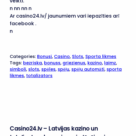
veikti.
n nn nn n
Ar casino24.lv/ jaunumiem vari iepazīties arī
facebook .
n
Categories:
Bonusi
, 
Casino
, 
Slots
, 
Sporta likmes
Tags:
bezriska
, 
bonuss
, 
griezienus
, 
kazino
, 
laimz
, 
simboli
, 
slots
, 
spēles
, 
spēļu
, 
spēļu automāti
, 
sporta
likmes
, 
totalizators
Casino24.lv – Latvijas kazino un