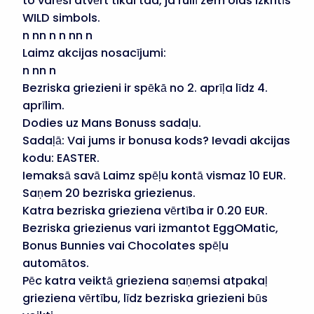
to varēsi atvērt tikai tad, ja rullī zem olas izkritīs
WILD simbols.
n nn n n nn n
Laimz akcijas nosacījumi:
n nn n
Bezriska griezieni ir spēkā no 2. aprīļa līdz 4.
aprīlim.
Dodies uz Mans Bonuss sadaļu.
Sadaļā: Vai jums ir bonusa kods? Ievadi akcijas
kodu: EASTER.
Iemaksā savā Laimz spēļu kontā vismaz 10 EUR.
Saņem 20 bezriska griezienus.
Katra bezriska grieziena vērtība ir 0.20 EUR.
Bezriska griezienus vari izmantot EggOMatic,
Bonus Bunnies vai Chocolates spēļu
automātos.
Pēc katra veiktā grieziena saņemsi atpakaļ
grieziena vērtību, līdz bezriska griezieni būs