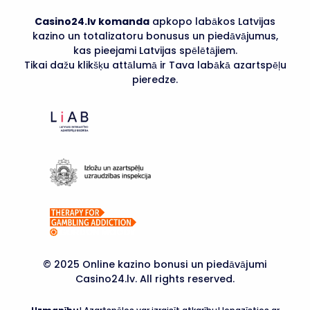
Casino24.lv komanda
apkopo labākos Latvijas
kazino un totalizatoru bonusus un piedāvājumus,
kas pieejami Latvijas spēlētājiem.
Tikai dažu klikšķu attālumā ir Tava labākā azartspēļu
pieredze.
© 2025 Online kazino bonusi un piedāvājumi
Casino24.lv. All rights reserved.