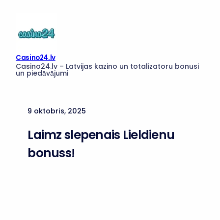
Pāriet
uz
saturu
Casino24.lv
Casino24.lv – Latvijas kazino un totalizatoru bonusi
un piedāvājumi
9 oktobris, 2025
Laimz slepenais Lieldienu
bonuss!