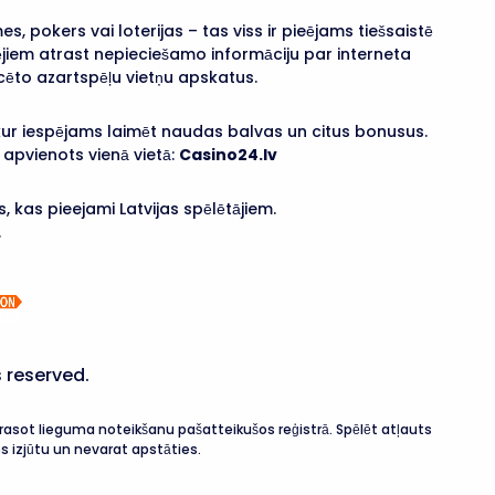
s, pokers vai loterijas – tas viss ir pieējams tiešsaistē
ācējiem atrast nepieciešamo informāciju par interneta
cēto azartspēļu vietņu apskatus.
 kur iespējams laimēt naudas balvas un citus bonusus.
 apvienots vienā vietā:
Casino24.lv
kas pieejami Latvijas spēlētājiem.
.
s reserved.
eprasot lieguma noteikšanu pašatteikušos reģistrā. Spēlēt atļauts
es izjūtu un nevarat apstāties.