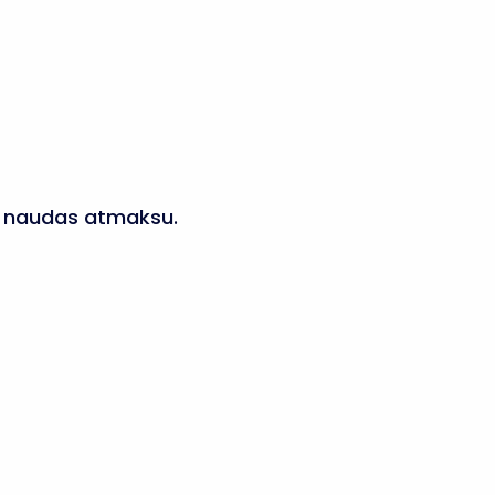
sa naudas atmaksu.