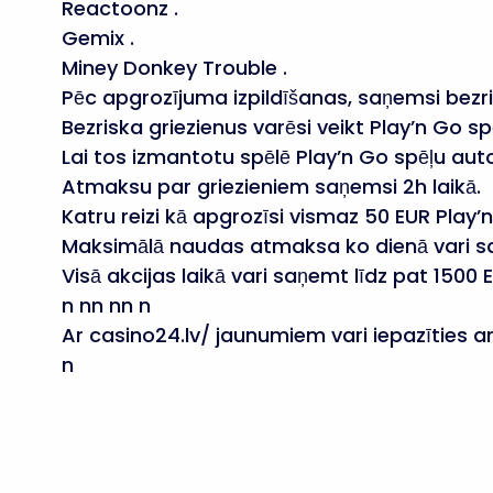
Reactoonz .
Gemix .
Miney Donkey Trouble .
Pēc apgrozījuma izpildīšanas, saņemsi bezri
Bezriska griezienus varēsi veikt Play’n Go sp
Lai tos izmantotu spēlē Play’n Go spēļu aut
Atmaksu par griezieniem saņemsi 2h laikā.
Katru reizi kā apgrozīsi vismaz 50 EUR Pl
Maksimālā naudas atmaksa ko dienā vari sa
Visā akcijas laikā vari saņemt līdz pat 1500 
n nn nn n
Ar casino24.lv/ jaunumiem vari iepazīties a
n