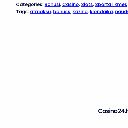
Categories:
Bonusi
, 
Casino
, 
Slots
, 
Sporta likmes
Tags:
atmaksu
, 
bonuss
, 
kazino
, 
klondaika
, 
naud
Casino24.l