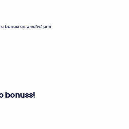
oru bonusi un piedāvājumi
o bonuss!