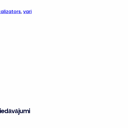
talizators
, 
vari
piedāvājumi