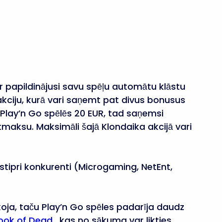
 papildinājusi savu spēļu automātu klāstu
akciju, kurā vari saņemt pat divus bonusus
Play’n Go spēlēs 20 EUR, tad saņemsi
maksu. Maksimāli šajā Klondaika akcijā vari
stipri konkurenti (Microgaming, NetEnt,
ikoja, taču Play’n Go spēles padarīja daudz
ook of Dead
, kas no sākuma var likties