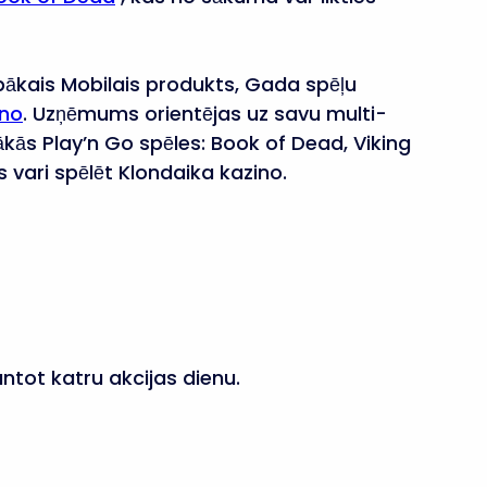
abākais Mobilais produkts, Gada spēļu
ino
. Uzņēmums orientējas uz savu multi-
ākās Play’n Go spēles: Book of Dead, Viking
s vari spēlēt Klondaika kazino.
ntot katru akcijas dienu.