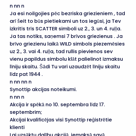
n nn n
Ja esi noilgojies pēc bezriska griezieniem , tad
arī šeit to būs pietiekami un tos iegūsi, ja Tev
izkritīs trīs SCATTER simboli uz 2., 3. un 4. ruļļa.
Ja tas notiks, saņemsi 7 brīvos griezienus . Ja
brīvo griezienu laikā WILD simbols piezemēsies
uz 2., 3. vai 4. ruļļa, tad rullis pievienos sev
vienu papildus simbolu klāt palielinot izmaksu
līniju skaitu. Šādi Tu vari uzaudzēt līniju skaitu
līdz pat 1944 .
n nn nn n
Synottip akcijas noteikumi.
n nn n
Akcija ir spēkā no 10. septembra līdz 17.
septembrim;
Akcijai kvalificējas visi Synottip reģistrētie
klienti
Lai uzsāktu dalību akcijā, iemaksā savā