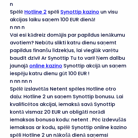
n
Spēlē
Hotline 2
spēli
Synottip kazino
un visu
akcijas laiku saņem 100 EUR dienā!
n nn n
Vai esi kādreiz domājis par papildus ienākumu
avotiem? Nebūtu slikti katru dienu saņemt
papildus finanšu līdzekļus, lai vieglāk varētu
baudīt dzīvi! Ar Synottip Tu to vari! Ņem dalību
jaunajā
online kazino
Synottip akcijā un saņem
iespēju katru dienu gūt 100 EUR !
n nn nn n
Spēlē izslavētās Netent spēles Hotline otro
daļu: Hotline 2 un saņem Synottip bonusu. Lai
kvalificētos akcijai, iemaksā savā Synottip
kontā vismaz 20 EUR un obligāti norādi
iemaksas bonusa kodu: netent . Pēc izdevušās
iemaksas ar kodu, spēlē Synottip online kazino
spēli Hotline 2 un nākošā dienā saņemsi