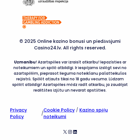
© 2025 Online kazino bonusi un piedāvājumi
Casino24.lv. All rights reserved.
Uzmanību
! Azartspēles var izraisīt atkarību! Iepazīsties ar
noteikumiem un spēlē atbildīgi. Ir iespējams izslēgt sevi no
azartspēlēm, pieprasot lieguma noteikšanu pašatteikušos
reģistrā. Spēlēt atļauts tikai no 18 gadu vecuma. Lūdzam
spēlēt atbildīgi! Azartspēles mēdz radīt atkarību, ja zaudējat
realitātes izjūtu un nevarat apstāties.
Privacy
Cookie Policy
/
Kazino spēļu
/
Policy
noteikumi
X
Instagram
LinkedIn