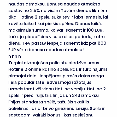
naudas atmaksu. Bonusa naudas atmaksa
sastāv no 2.5% no visām Tavām dienas likmēm
tikai Hotline 2 spēlē, tā kā tev ir labs iemesls, lai
kavētu laiku tikai pie šīs spēles. Dienas laikā,
maksimālā summa, ko vari saņemt ir 100 EUR ,
taču, ja piedalīsies visu akcijas periodu, katru
dienu, Tev pastāv iespēja saņemt līdz pat 800
EUR vērtu bonusa naudas atmaksu !
n nn n
Turpini aizraujošos policistu piedzīvojumus
Hotline 2 online kazino spēlē, kas ir turpinājums
pirmajai daļai. Iespējams pirmās daļas mega
lielā popularitāte iedvesmoja ražotājus
uzmeistarot vēl vienu Hotline versiju. Hotline 2
spēlē ir pieci ruļļi, trīs līnijas un 243 izmaksu
līnijas standarta spēlē, taču šis skaitlis
palielinās līdz ar brīvo griezienu sesiju. Spēlē ir
sastopami vairāki bonusi, kas spēlēšanu