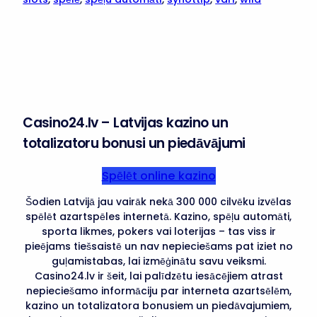
Casino24.lv – Latvijas kazino un
totalizatoru bonusi un piedāvājumi
Spēlēt online kazino
Šodien Latvijā jau vairāk nekā 300 000 cilvēku izvēlas
spēlēt azartspēles internetā. Kazino, spēļu automāti,
sporta likmes, pokers vai loterijas – tas viss ir
pieējams tiešsaistē un nav nepieciešams pat iziet no
guļamistabas, lai izmēģinātu savu veiksmi.
Casino24.lv ir šeit, lai palīdzētu iesācējiem atrast
nepieciešamo informāciju par interneta azartsēlēm,
kazino un totalizatora bonusiem un piedāvajumiem,