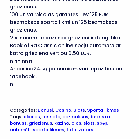
griezienus.
100 un vairāk olas garantēs Tev 125 EUR
bezmaksas sporta likmi un 125 bezmaksas
griezienus.
Visi saņemtie bezriska griezieni ir derīgi tikai
Book of Ra Classic online spēļu automātā ar
katra grieziena vērtību 0.50 EUR.
n nn nn n
Ar casino24.lv/ jaunumiem vari iepazīties arī
facebook .
n
Categories:
Bonusi
, 
Casino
, 
Slots
, 
Sporta likmes
Tags:
akcijas
, 
betsafe
, 
bezmaksas
, 
bezriska
, 
bonuss
, 
griezienus
, 
kazino
, 
olas
, 
slots
, 
spēļu
automāti
, 
sporta likmes
, 
totalizators