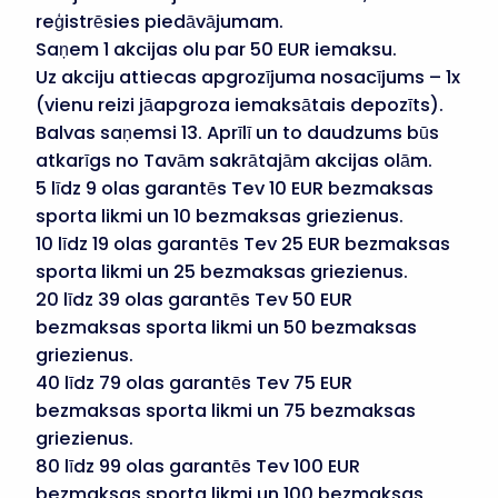
reģistrēsies piedāvājumam.
Saņem 1 akcijas olu par 50 EUR iemaksu.
Uz akciju attiecas apgrozījuma nosacījums – 1x
(vienu reizi jāapgroza iemaksātais depozīts).
Balvas saņemsi 13. Aprīlī un to daudzums būs
atkarīgs no Tavām sakrātajām akcijas olām.
5 līdz 9 olas garantēs Tev 10 EUR bezmaksas
sporta likmi un 10 bezmaksas griezienus.
10 līdz 19 olas garantēs Tev 25 EUR bezmaksas
sporta likmi un 25 bezmaksas griezienus.
20 līdz 39 olas garantēs Tev 50 EUR
bezmaksas sporta likmi un 50 bezmaksas
griezienus.
40 līdz 79 olas garantēs Tev 75 EUR
bezmaksas sporta likmi un 75 bezmaksas
griezienus.
80 līdz 99 olas garantēs Tev 100 EUR
bezmaksas sporta likmi un 100 bezmaksas