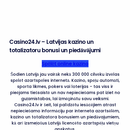
Casino24.lv – Latvijas kazino un
totalizatoru bonusi un piedāvājumi
Spēlēt online kazino
Šodien Latvijā jau vairāk nekā 300 000 cilvēku izvēlas
spēlēt azartspēles internetā. Kazino, spēļu automāti,
sporta likmes, pokers vai loterijas – tas viss ir
pieējams tiešsaistē un nav nepieciešams pat iziet no
guļamistabas, lai izmēģinātu savu veiksmi.
Casino24.lv ir šeit, lai palīdzētu iesācējiem atrast
nepieciešamo informāciju par interneta azartsēlēm,
kazino un totalizatora bonusiem un piedāvajumiem,
kā arī izsmeļošus Latvijā licencēto azartspēļu vietņu
apskatus.