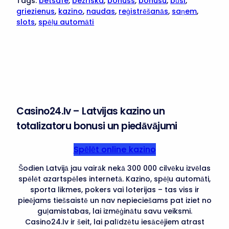
Tags:
betsafe
, 
bezriska
, 
bonuss
, 
bonusu
, 
būsi
, 
griezienus
, 
kazino
, 
naudas
, 
reģistrēšanās
, 
saņem
, 
slots
, 
spēļu automāti
Casino24.lv – Latvijas kazino un
totalizatoru bonusi un piedāvājumi
Spēlēt online kazino
Šodien Latvijā jau vairāk nekā 300 000 cilvēku izvēlas
spēlēt azartspēles internetā. Kazino, spēļu automāti,
sporta likmes, pokers vai loterijas – tas viss ir
pieējams tiešsaistē un nav nepieciešams pat iziet no
guļamistabas, lai izmēģinātu savu veiksmi.
Casino24.lv ir šeit, lai palīdzētu iesācējiem atrast