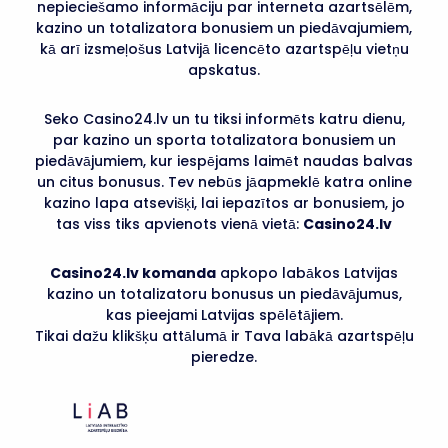
nepieciešamo informāciju par interneta azartsēlēm,
kazino un totalizatora bonusiem un piedāvajumiem,
kā arī izsmeļošus Latvijā licencēto azartspēļu vietņu
apskatus.
Seko Casino24.lv un tu tiksi informēts katru dienu,
par kazino un sporta totalizatora bonusiem un
piedāvājumiem, kur iespējams laimēt naudas balvas
un citus bonusus. Tev nebūs jāapmeklē katra online
kazino lapa atsevišķi, lai iepazītos ar bonusiem, jo
tas viss tiks apvienots vienā vietā:
Casino24.lv
Casino24.lv komanda
apkopo labākos Latvijas
kazino un totalizatoru bonusus un piedāvājumus,
kas pieejami Latvijas spēlētājiem.
Tikai dažu klikšķu attālumā ir Tava labākā azartspēļu
pieredze.