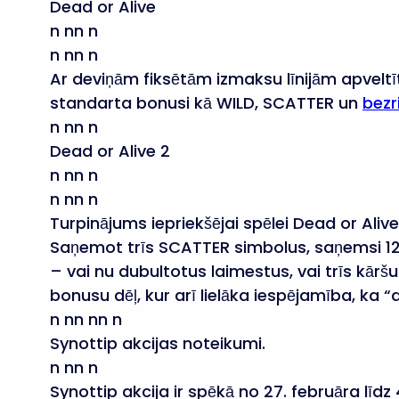
Dead or Alive
n nn n
n nn n
Ar deviņām fiksētām izmaksu līnijām apveltītā
standarta bonusi kā WILD, SCATTER un
bezr
n nn n
Dead or Alive 2
n nn n
n nn n
Turpinājums iepriekšējai spēlei Dead or Alive
Saņemot trīs SCATTER simbolus, saņemsi 12 br
– vai nu dubultotus laimestus, vai trīs kāršus
bonusu dēļ, kur arī lielāka iespējamība, ka “a
n nn nn n
Synottip akcijas noteikumi.
n nn n
Synottip akcija ir spēkā no 27. februāra līd