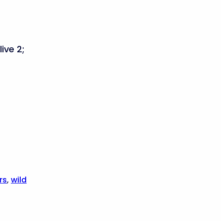
ive 2;
rs
, 
wild