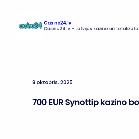
Pāriet
uz
saturu
Casino24.lv
Casino24.lv – Latvijas kazino un totalizat
9 oktobris, 2025
700 EUR Synottip kazino b