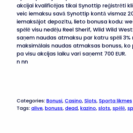
akcijai kvalificējas tikai Synottip reģistrēti kli
veic iemaksu savā Synottip kontā vismaz 20
iemaksājot depozītu, lieto bonusa kodu: we
spēlē visu nedēļu Reel Sherif, Wild Wild West
saņem naudas atmaksu par katru spēli 3% 
maksimālais naudas atmaksas bonuss, ko pa
pa visu akcijas laiku vari saņemt 700 EUR.
n nn
Categories:
Bonusi
, 
Casino
, 
Slots
, 
Sporta likmes
Tags:
alive
, 
bonuss
, 
dead
, 
kazino
, 
slots
, 
spēlē
, 
sp