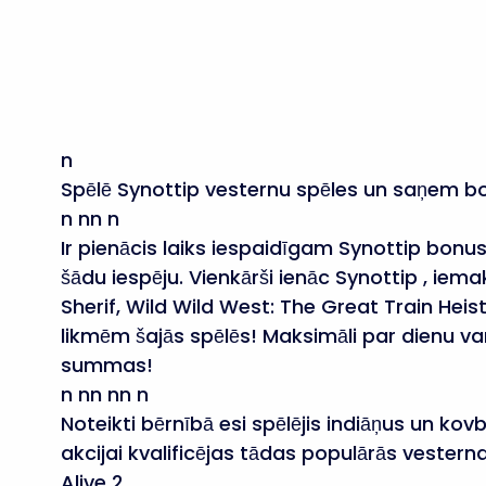
n
Spēlē Synottip vesternu spēles un saņem bo
n nn n
Ir pienācis laiks iespaidīgam Synottip bonu
šādu iespēju. Vienkārši ienāc Synottip , ie
Sherif, Wild Wild West: The Great Train He
likmēm šajās spēlēs! Maksimāli par dienu var
summas!
n nn nn n
Noteikti bērnībā esi spēlējis indiāņus un kov
akcijai kvalificējas tādas populārās vesterna
Alive 2 .